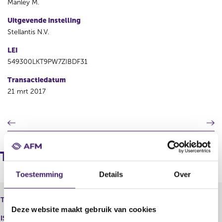
Manley M.
Uitgevende instelling
Stellantis N.V.
LEI
549300LKT9PW7ZIBDF31
Transactiedatum
21 mrt 2017
V
V
o
o
r
l
i
g
Transacties
g
e
e
n
Toestemming
Details
Over
r
d
e
e
Fiat Chrysler Automobiles N.V. -
Type instrument
g
r
Aandeel
Deze website maakt gebruik van cookies
i
e
ISIN
s
g