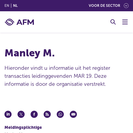
(ENGLISH)
(NEDERLANDS (NEDERLAND))
EN
NL
VOOR DE SECTOR
G
o
t
o
c
Manley M.
o
n
t
Hieronder vindt u informatie uit het register
e
transacties leidinggevenden MAR 19. Deze
n
informatie is door de organisatie verstrekt.
t
Meldingsplichtige