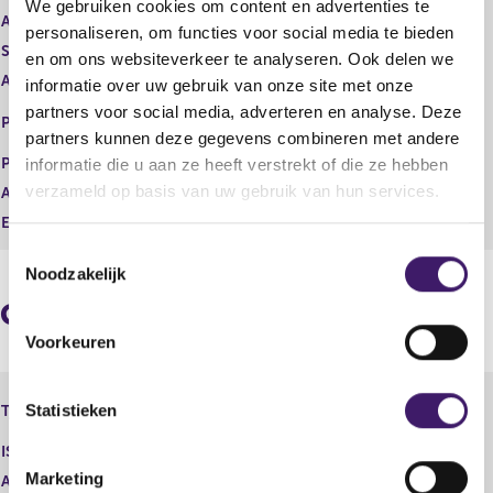
We gebruiken cookies om content en advertenties te
t
i
Aard transactie
Vervreemding
personaliseren, om functies voor social media te bieden
e
s
Soort transactie
Verkoop
en om ons websiteverkeer te analyseren. Ook delen we
r
t
Aandelenoptie programma
Nee
r
e
informatie over uw gebruik van onze site met onze
e
r
NEW YORK STOCK EXCHANGE,
partners voor social media, adverteren en analyse. Deze
Plaats van handel
s
r
INC.
partners kunnen deze gegevens combineren met andere
u
e
Prijs
11,29
informatie die u aan ze heeft verstrekt of die ze hebben
l
s
verzameld op basis van uw gebruik van hun services.
Aantal
6.474,00
t
u
a
l
Eenheid
USD
a
t
T
t
a
Noodzakelijk
o
a
e
t
Geaggregeerde informatie
s
Voorkeuren
t
e
Fiat Chrysler Automobiles N.V. -
m
Statistieken
Type instrument
Aandeel
m
ISIN
i
Marketing
Aard transactie
Vervreemding
n