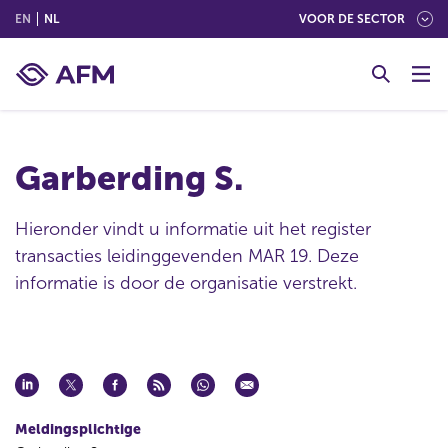
(ENGLISH)
(NEDERLANDS (NEDERLAND))
EN
NL
VOOR DE SECTOR
G
o
t
o
c
Garberding S.
o
n
t
Hieronder vindt u informatie uit het register
e
transacties leidinggevenden MAR 19. Deze
n
informatie is door de organisatie verstrekt.
t
Meldingsplichtige