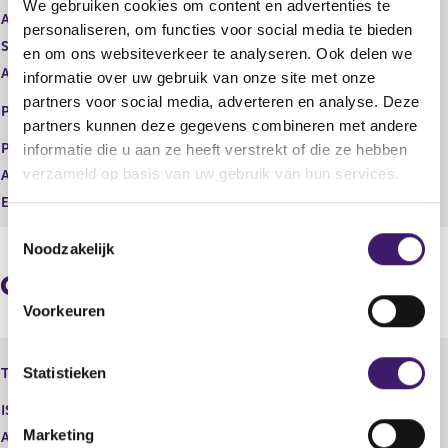
We gebruiken cookies om content en advertenties te
t
i
Aard transactie
Verwerving
personaliseren, om functies voor social media te bieden
e
s
Soort transactie
Koop
en om ons websiteverkeer te analyseren. Ook delen we
r
t
Aandelenoptie programma
Nee
r
e
informatie over uw gebruik van onze site met onze
e
r
EURONEXT - EURONEXT
partners voor social media, adverteren en analyse. Deze
Plaats van handel
s
r
AMSTERDAM
partners kunnen deze gegevens combineren met andere
u
e
Prijs
0,00
informatie die u aan ze heeft verstrekt of die ze hebben
l
s
verzameld op basis van uw gebruik van hun services.
Aantal
9.906,00
t
u
a
l
Eenheid
EUR
a
t
T
t
a
Noodzakelijk
o
a
e
t
Geaggregeerde informatie
s
Voorkeuren
t
e
Fiat Chrysler Automobiles N.V. -
m
Statistieken
Type instrument
Performance Award Shares
m
ISIN
i
Marketing
Aard transactie
Verwerving
n