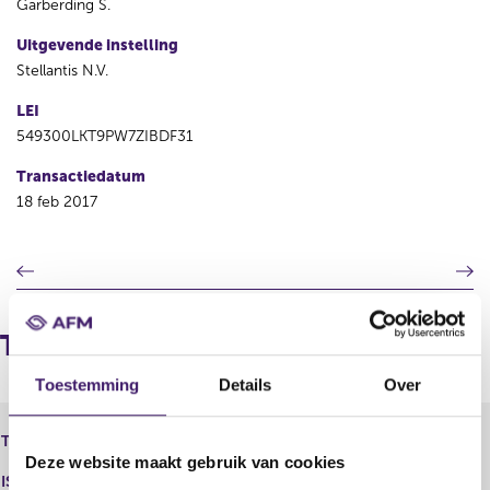
Garberding S.
Uitgevende instelling
Stellantis N.V.
LEI
549300LKT9PW7ZIBDF31
Transactiedatum
18 feb 2017
V
V
o
o
r
l
i
g
Transacties
g
e
e
n
Toestemming
Details
Over
r
d
e
e
Fiat Chrysler Automobiles N.V. -
Type instrument
g
r
Performance Award Shares
Deze website maakt gebruik van cookies
i
e
ISIN
s
g