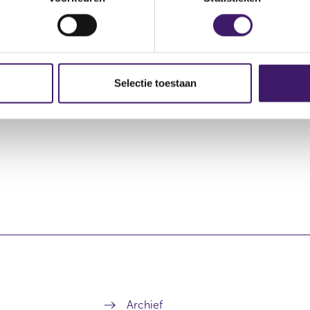
ransactie
Soort transactie
Plaats van handel
Selectie toestaan
ving
Koop
EURONEXT - EURONEXT 
Archief