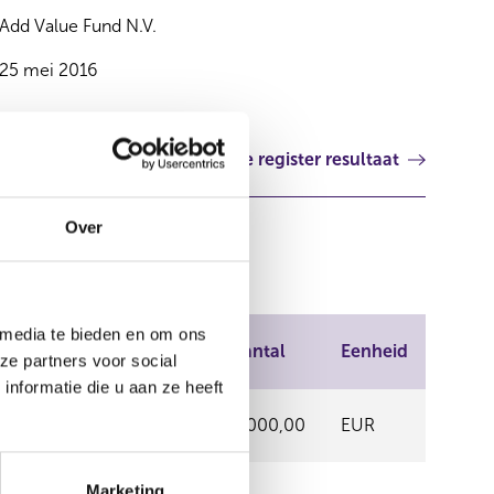
Add Value Fund N.V.
25 mei 2016
Volgende register resultaat
Over
 media te bieden en om ons
del
Prijs
Aantal
Eenheid
ze partners voor social
nformatie die u aan ze heeft
URONEXT
40,84
2.000,00
EUR
Marketing