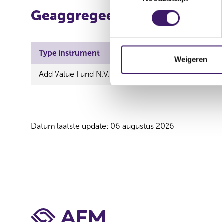
e
Geaggregeerde informatie
s
t
e
Type instrument
ISIN
Aard t
m
Weigeren
m
Add Value Fund N.V. - Aandeel
Verwer
i
n
g
s
Datum laatste update: 06 augustus 2026
s
e
l
e
c
t
i
e