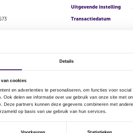
Uitgevende instelling
S73
Transactiedatum
Details
 van cookies
ent en advertenties te personaliseren, om functies voor social
Soort
Aandelenoptie
Plaats van han
. Ook delen we informatie over uw gebruik van onze site met on
transactie
programma
e. Deze partners kunnen deze gegevens combineren met andere i
EURONEXT - E
erzameld op basis van uw gebruik van hun services.
Koop
Nee
AMSTERDAM
Voorkeuren
Statistieken