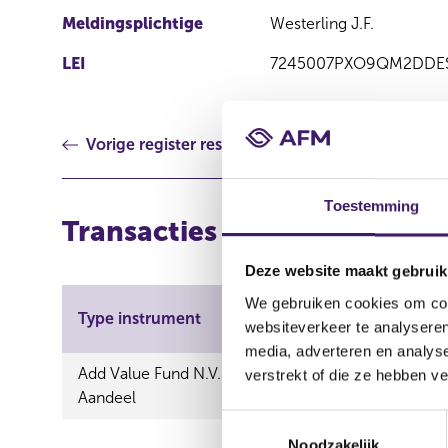
Meldingsplichtige
Westerling J.F.
LEI
7245007PXO9QM2DDE
Vorige register resultaat
Toestemming
Transacties
Deze website maakt gebruik
We gebruiken cookies om cont
Aard
Type instrument
ISIN
websiteverkeer te analyseren
transactie
media, adverteren en analys
Add Value Fund N.V. -
verstrekt of die ze hebben v
Verwerving
Aandeel
T
Noodzakelijk
o