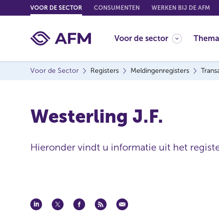
G
VOOR DE SECTOR
CONSUMENTEN
WERKEN BIJ DE AFM
o
t
Voor de sector
Thema
o
c
o
Voor de Sector
Registers
Meldingenregisters
Trans
n
t
e
Westerling J.F.
n
t
Hieronder vindt u informatie uit het regist