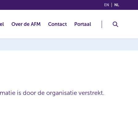
(ENGLISH)
(NEDERLA
EN
NL
el
Over de AFM
Contact
Portaal
atie is door de organisatie verstrekt.