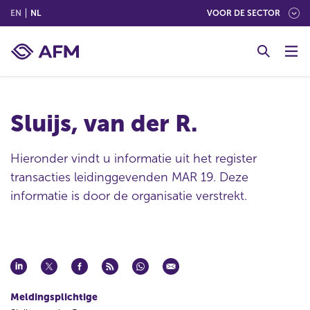
(ENGLISH)
(NEDERLANDS (NEDERLAND))
EN
NL
VOOR DE SECTOR
G
o
t
o
c
Sluijs, van der R.
o
n
t
Hieronder vindt u informatie uit het register
e
transacties leidinggevenden MAR 19. Deze
n
informatie is door de organisatie verstrekt.
t
Meldingsplichtige