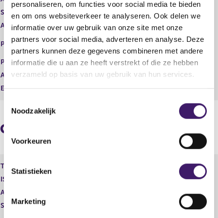
personaliseren, om functies voor social media te bieden
t
i
Soort transactie
Koop
en om ons websiteverkeer te analyseren. Ook delen we
e
s
Aandelenoptie programma
Nee
informatie over uw gebruik van onze site met onze
r
t
r
e
EURONEXT - EURONEXT
partners voor social media, adverteren en analyse. Deze
Plaats van handel
e
r
AMSTERDAM
partners kunnen deze gegevens combineren met andere
s
r
Prijs
0,00
informatie die u aan ze heeft verstrekt of die ze hebben
u
e
verzameld op basis van uw gebruik van hun services.
Aantal
2.000,00
l
s
t
u
Eenheid
EUR
a
l
T
a
t
Noodzakelijk
o
t
a
e
a
Geaggregeerde informatie
t
s
Voorkeuren
t
e
Type instrument
SLIGRO, Personeelsoptie
m
Statistieken
ISIN
m
Aard transactie
Verwerving
i
Marketing
Soort transactie
Koop
n
g