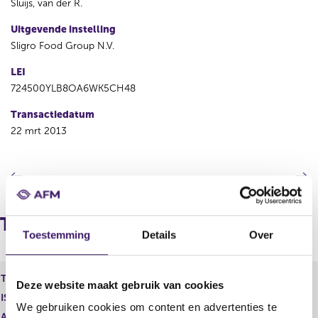
Sluijs, van der R.
Uitgevende instelling
Sligro Food Group N.V.
LEI
724500YLB8OA6WK5CH48
Transactiedatum
22 mrt 2013
V
V
o
o
r
l
i
g
Transacties
g
e
Toestemming
Details
Over
e
n
r
d
e
e
Type instrument
SLIGRO, Personeelsoptie
Deze website maakt gebruik van cookies
g
r
ISIN
i
e
We gebruiken cookies om content en advertenties te
s
g
Aard transactie
Verwerving