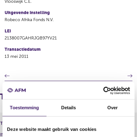
Vlooswijk C.E.
Uitgevende instelling
Robeco Afrika Fonds N.V.
LEI
2138007GAHRJQB97YV21
Transactiedatum
13 mei 2011
V
V
o
o
r
l
i
g
Transacties
g
e
e
n
Toestemming
Details
Over
r
d
e
e
Robeco Afrika Fonds N.V. -
Type instrument
g
r
Aandeel
Deze website maakt gebruik van cookies
i
e
ISIN
s
g