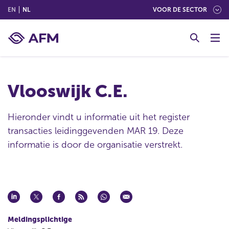
(ENGLISH)
(NEDERLANDS (NEDERLAND))
EN
NL
VOOR DE SECTOR
G
o
t
o
c
Vlooswijk C.E.
o
n
t
Hieronder vindt u informatie uit het register
e
transacties leidinggevenden MAR 19. Deze
n
informatie is door de organisatie verstrekt.
t
Meldingsplichtige