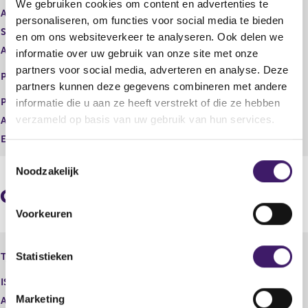
We gebruiken cookies om content en advertenties te
t
i
Aard transactie
Verwerving
personaliseren, om functies voor social media te bieden
e
s
Soort transactie
Koop
en om ons websiteverkeer te analyseren. Ook delen we
r
t
Aandelenoptie programma
Nee
r
e
informatie over uw gebruik van onze site met onze
e
r
EURONEXT - EURONEXT
partners voor social media, adverteren en analyse. Deze
Plaats van handel
s
r
AMSTERDAM
partners kunnen deze gegevens combineren met andere
u
e
Prijs
109,89
informatie die u aan ze heeft verstrekt of die ze hebben
l
s
verzameld op basis van uw gebruik van hun services.
Aantal
40,00
t
u
a
l
Eenheid
EUR
a
t
T
t
a
Noodzakelijk
o
a
e
t
Geaggregeerde informatie
s
Voorkeuren
t
e
Robeco Afrika Fonds N.V. -
m
Statistieken
Type instrument
Aandeel
m
ISIN
i
Marketing
Aard transactie
Verwerving
n