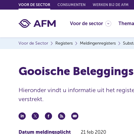
G
VOOR DE SECTOR
CONSUMENTEN
WERKEN BIJ DE AFM
o
t
Voor de sector
Thema
o
c
o
Voor de Sector
Registers
Meldingenregisters
Subst
n
t
e
Gooische Beleggings
n
t
Hieronder vindt u informatie uit het regis
verstrekt.
Datum meldingsplicht
21 feb 2020