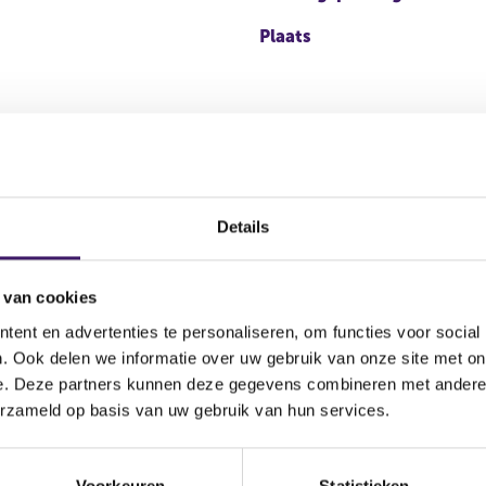
Plaats
positie)
Details
 van cookies
antal stemmen
Kapitaalbelang
Stemrecht
ent en advertenties te personaliseren, om functies voor social
14.240,00
Reëel
Reëel
. Ook delen we informatie over uw gebruik van onze site met on
e. Deze partners kunnen deze gegevens combineren met andere i
,00
Potentieel
Potentieel
erzameld op basis van uw gebruik van hun services.
positie)
Voorkeuren
Statistieken