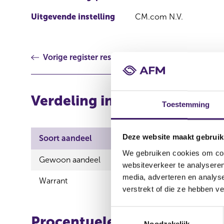
Uitgevende instelling
CM.com N.V.
Vorige register resultaat
Verdeling in aantallen (long
Toestemming
Deze website maakt gebruik
Soort aandeel
Aantal aandelen
A
We gebruiken cookies om cont
Gewoon aandeel
314.240,00
3
websiteverkeer te analyseren
media, adverteren en analys
Warrant
172.500,00
0
verstrekt of die ze hebben v
T
Procentuele verdeling (long
Noodzakelijk