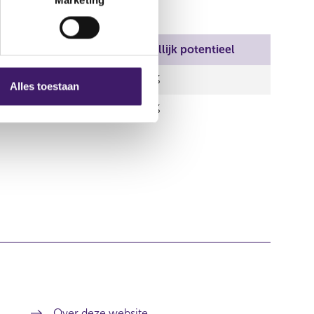
Middellijk reëel
Middellijk potentieel
0,00 %
0,00 %
Alles toestaan
0,00 %
0,00 %
Over deze website