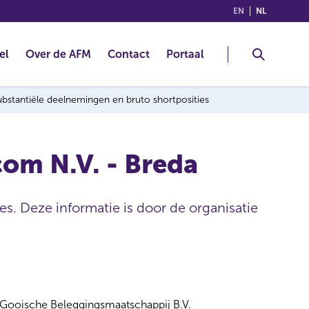
(ENGLISH)
(NEDERLA
EN
NL
el
Over de AFM
Contact
Portaal
 substantiële deelnemingen en bruto shortposities
om N.V. - Breda
es. Deze informatie is door de organisatie
Gooische Beleggingsmaatschappij B.V.