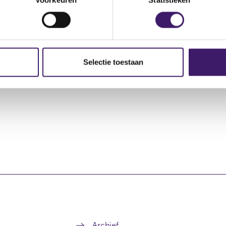
Rechtstreeks reëel
Rechtstreeks potentieel
1,27 %
0,00 %
Selectie toestaan
1,27 %
0,00 %
Archief