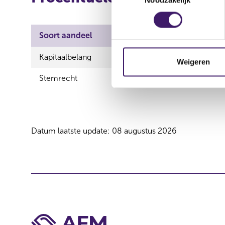
o
e
s
Soort aandeel
Totale deelneming
t
e
Kapitaalbelang
1,27 %
m
Weigeren
m
Stemrecht
1,27 %
i
n
g
s
Datum laatste update: 08 augustus 2026
s
e
l
e
c
t
i
e