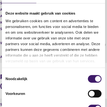
i
e
Soort aandeel
Gewoon aandeel
s
g
Aantal aandelen
10.041.544,00
t
i
Deze website maakt gebruik van cookies
Aantal stemmen
e
10.041.544,00
s
We gebruiken cookies om content en advertenties te
r
t
Kapitaalbelang
Reëel
r
e
personaliseren, om functies voor social media te bieden
Stemrecht
Reëel
e
r
en om ons websiteverkeer te analyseren. Ook delen we
s
r
Middellijk
informatie over uw gebruik van onze site met onze
u
e
(EJF Capital LLC; EJF Debt
Wijze van beschikken
partners voor social media, adverteren en analyse. Deze
l
s
Opportunities Master Fund LP; EJF
partners kunnen deze gegevens combineren met andere
t
u
Debt Opportunities GP, LLC )
a
l
informatie die u aan ze heeft verstrekt of die ze hebben
Afwikkeling
a
t
verzameld op basis van uw gebruik van hun services.
t
a
a
t
T
Procentuele verdeling
Noodzakelijk
o
(longpositie)
e
s
Voorkeuren
t
e
Soort aandeel
Kapitaalbelang