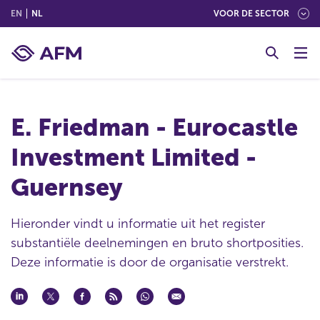
(ENGLISH)
(NEDERLANDS (NEDERLAND))
EN
NL
VOOR DE SECTOR
G
o
t
o
c
E. Friedman - Eurocastle
o
n
Investment Limited -
t
e
Guernsey
n
t
Hieronder vindt u informatie uit het register
substantiële deelnemingen en bruto shortposities.
Deze informatie is door de organisatie verstrekt.