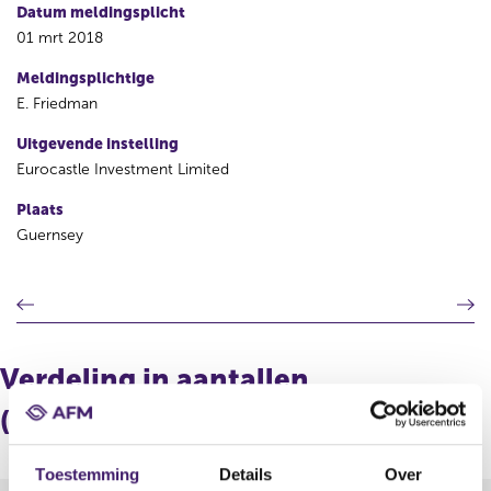
Datum meldingsplicht
01 mrt 2018
Meldingsplichtige
E. Friedman
Uitgevende instelling
Eurocastle Investment Limited
Plaats
Guernsey
V
V
o
o
r
l
i
g
Verdeling in aantallen
g
e
e
n
(longpositie)
r
d
e
e
Toestemming
Details
Over
g
r