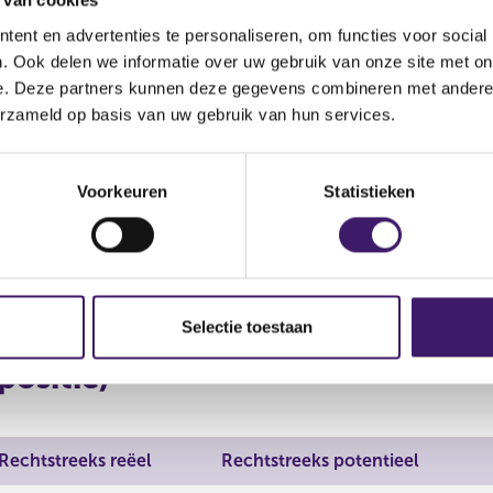
 van cookies
Middellijk
ent en advertenties te personaliseren, om functies voor social
(Entities: UBS Fund Managem
. Ook delen we informatie over uw gebruik van onze site met on
Services (Luxembourg) SA, 
ëel
Reëel
e. Deze partners kunnen deze gegevens combineren met andere i
(Australia) Ltd, UBS Global 
erzameld op basis van uw gebruik van hun services.
UBS Global Asset Managemen
Management Life Limited)
Voorkeuren
Statistieken
tentieel
Potentieel
Rechtstreeks
tentieel
Potentieel
Rechtstreeks
Selectie toestaan
positie)
Rechtstreeks reëel
Rechtstreeks potentieel