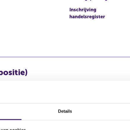
Inschrijving
handelsregister
positie)
pitaalbelang
Stemrecht
Wijze van beschikken
Details
ëel
Reëel
Rechtstreeks