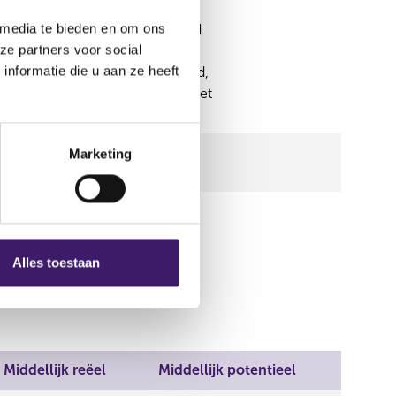
 media te bieden en om ons
ent (Switzerland) AG, UBS Fund
ze partners voor social
UBS Global Asset Management
nformatie die u aan ze heeft
Asset Management (Singapore) Ltd,
t (UK) Limited, UBS Global Asset
Marketing
Alles toestaan
Middellijk reëel
Middellijk potentieel