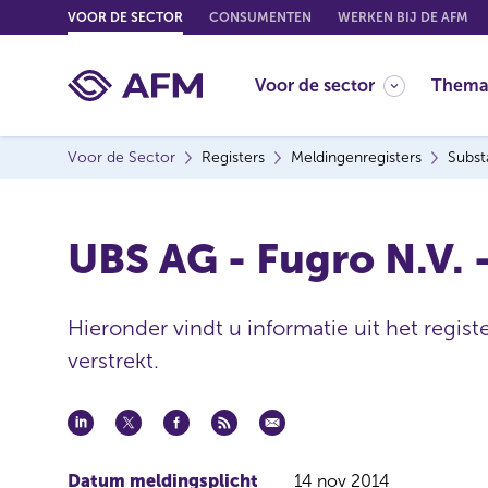
G
VOOR DE SECTOR
CONSUMENTEN
WERKEN BIJ DE AFM
o
t
Voor de sector
Thema
o
c
o
Voor de Sector
Registers
Meldingenregisters
Subst
n
t
e
UBS AG - Fugro N.V.
n
t
Hieronder vindt u informatie uit het regis
verstrekt.
Datum meldingsplicht
14 nov 2014