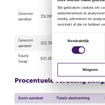
Deze website maakt gebruik
We gebruiken cookies om cont
websiteverkeer te analyseren
Gewoon
151.089,00
151.089,00
Re
media, adverteren en analys
aandeel
verstrekt of die ze hebben v
T
Gewoon
Noodzakelijk
o
222.390,00
222.390,00
Po
aandeel
e
s
Equity
t
621.183,00
0,00
Po
Swap
e
m
Weigeren
m
Procentuele verdeling (long
i
n
g
s
Soort aandeel
Totale deelneming
s