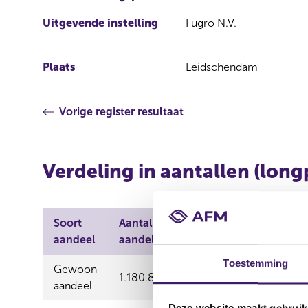
Uitgevende instelling
Fugro N.V.
Plaats
Leidschendam
Vorige register resultaat
Verdeling in aantallen (long
Soort
Aantal
Aantal
Ka
aandeel
aandelen
stemmen
Toestemming
Gewoon
1.180.800,00
1.180.800,00
Re
aandeel