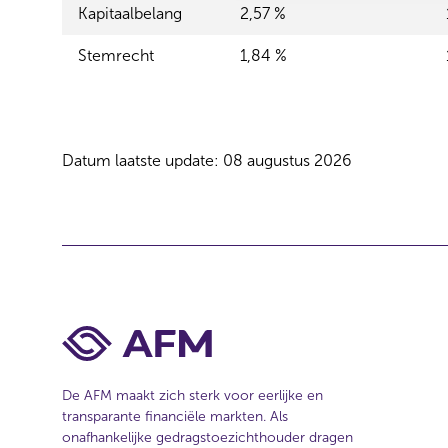
Kapitaalbelang
2,57 %
e
l
Stemrecht
1,84 %
e
c
t
i
e
Datum laatste update: 08 augustus 2026
De AFM maakt zich sterk voor eerlijke en
transparante financiële markten. Als
onafhankelijke gedragstoezichthouder dragen