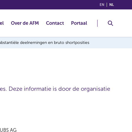
(ENGLISH)
(NEDERLA
EN
NL
el
Over de AFM
Contact
Portaal
 substantiële deelnemingen en bruto shortposities
es. Deze informatie is door de organisatie
UBS AG