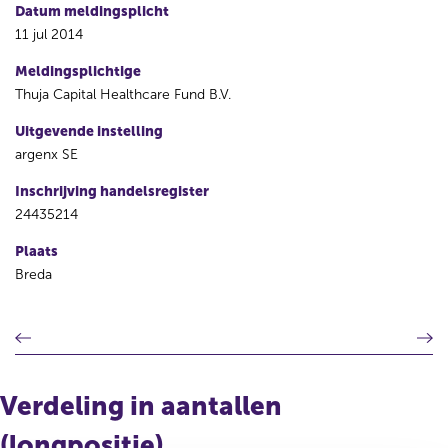
Datum meldingsplicht
11 jul 2014
Meldingsplichtige
Thuja Capital Healthcare Fund B.V.
Uitgevende instelling
argenx SE
Inschrijving handelsregister
24435214
Plaats
Breda
V
V
o
o
r
l
i
g
Verdeling in aantallen
g
e
e
n
(longpositie)