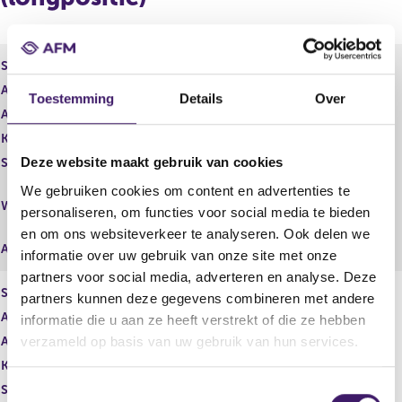
r
d
e
e
g
r
i
e
Soort aandeel
Gewoon aandeel
s
g
Aantal aandelen
308.235,00
t
i
Toestemming
Details
Over
Aantal stemmen
e
308.235,00
s
r
t
Kapitaalbelang
Reëel
r
e
Deze website maakt gebruik van cookies
Stemrecht
Reëel
e
r
s
r
Middellijk
We gebruiken cookies om content en advertenties te
u
e
Wijze van beschikken
(Thuja Capital Healthcare Seed
personaliseren, om functies voor social media te bieden
l
s
Fund B.V.)
en om ons websiteverkeer te analyseren. Ook delen we
t
u
Afwikkeling
informatie over uw gebruik van onze site met onze
a
l
a
t
partners voor social media, adverteren en analyse. Deze
Soort aandeel
Gewoon aandeel
t
a
partners kunnen deze gegevens combineren met andere
a
Aantal aandelen
342.763,00
informatie die u aan ze heeft verstrekt of die ze hebben
t
verzameld op basis van uw gebruik van hun services.
Aantal stemmen
342.763,00
Kapitaalbelang
Reëel
Stemrecht
Reëel
T