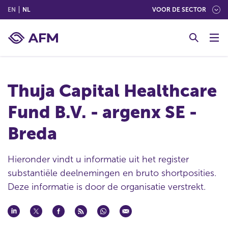
(ENGLISH)
(NEDERLANDS (NEDERLAND))
EN
NL
VOOR DE SECTOR
G
o
t
o
c
Thuja Capital Healthcare
o
n
Fund B.V. - argenx SE -
t
e
Breda
n
t
Hieronder vindt u informatie uit het register
substantiële deelnemingen en bruto shortposities.
Deze informatie is door de organisatie verstrekt.