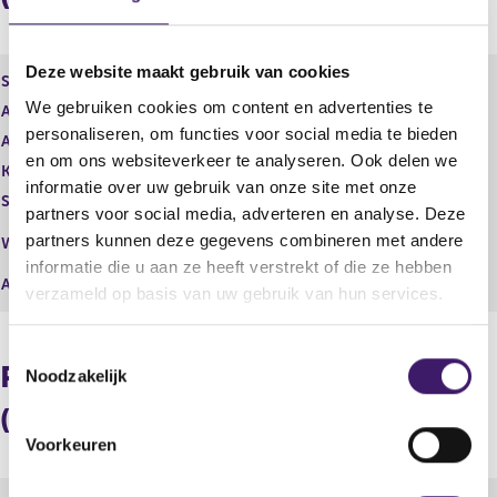
r
d
e
e
g
r
Deze website maakt gebruik van cookies
i
e
Soort aandeel
Aandeel aan toonder
s
g
We gebruiken cookies om content en advertenties te
Aantal aandelen
729.098,00
t
i
personaliseren, om functies voor social media te bieden
Aantal stemmen
e
820.159,00
s
en om ons websiteverkeer te analyseren. Ook delen we
r
t
Kapitaalbelang
Reëel
r
e
informatie over uw gebruik van onze site met onze
Stemrecht
Reëel
e
r
partners voor social media, adverteren en analyse. Deze
s
r
Middellijk
partners kunnen deze gegevens combineren met andere
Wijze van beschikken
u
e
(DWS Investment GmbH)
informatie die u aan ze heeft verstrekt of die ze hebben
l
s
Afwikkeling
verzameld op basis van uw gebruik van hun services.
t
u
a
l
a
t
T
t
a
Procentuele verdeling
Noodzakelijk
o
a
e
t
(longpositie)
s
Voorkeuren
t
e