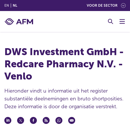
(ENGLISH)
(NEDERLANDS (NEDERLAND))
EN
NL
VOOR DE SECTOR
G
o
t
o
c
DWS Investment GmbH -
o
n
Redcare Pharmacy N.V. -
t
e
Venlo
n
t
Hieronder vindt u informatie uit het register
substantiële deelnemingen en bruto shortposities.
Deze informatie is door de organisatie verstrekt.