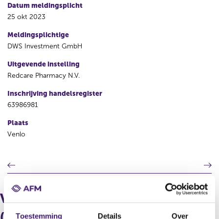
Datum meldingsplicht
25 okt 2023
Meldingsplichtige
DWS Investment GmbH
Uitgevende instelling
Redcare Pharmacy N.V.
Inschrijving handelsregister
63986981
Plaats
Venlo
V
V
o
o
r
l
i
g
Verdeling in aantallen
g
e
e
n
(longpositie)
Toestemming
Details
Over