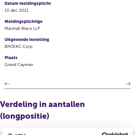
Datum meldingsplicht
10 dec 2021
Meldingsplichtige
Marshall Wace LLP
Uitgevende instelling
BM3EAC Corp.
Plaats
Grand Cayman
V
V
o
o
r
l
i
g
Verdeling in aantallen
g
e
e
n
(longpositie)
r
d
e
e
g
r