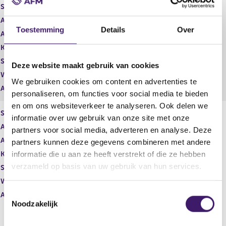
i
e
Soort aandeel
Gewoon aandeel
s
g
Aantal aandelen
1.000.000,00
t
i
Toestemming
Details
Over
Aantal stemmen
e
1.000.000,00
s
r
t
Kapitaalbelang
Potentieel
r
e
Stemrecht
Potentieel
e
r
Deze website maakt gebruik van cookies
s
r
Wijze van beschikken
Rechtstreeks
We gebruiken cookies om content en advertenties te
u
e
Afwikkeling
personaliseren, om functies voor social media te bieden
l
s
t
u
en om ons websiteverkeer te analyseren. Ook delen we
Soort aandeel
Units
a
l
informatie over uw gebruik van onze site met onze
a
t
Aantal aandelen
1.000.000,00
partners voor social media, adverteren en analyse. Deze
t
a
Aantal stemmen
1.000.000,00
partners kunnen deze gegevens combineren met andere
a
informatie die u aan ze heeft verstrekt of die ze hebben
Kapitaalbelang
Reëel
t
verzameld op basis van uw gebruik van hun services.
Stemrecht
Reëel
Wijze van beschikken
Rechtstreeks
T
Afwikkeling
Noodzakelijk
o
e