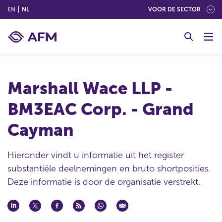
(ENGLISH)
(NEDERLANDS (NEDERLAND))
EN
NL
VOOR DE SECTOR
G
o
t
o
c
Marshall Wace LLP -
o
n
BM3EAC Corp. - Grand
t
e
Cayman
n
t
Hieronder vindt u informatie uit het register
substantiële deelnemingen en bruto shortposities.
Deze informatie is door de organisatie verstrekt.