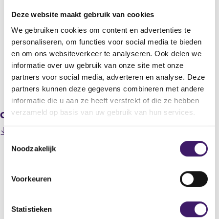
Statutaire naam
Deze website maakt gebruik van cookies
Eurocommercial Properties N.V.
We gebruiken cookies om content en advertenties te
personaliseren, om functies voor social media te bieden
Titel
en om ons websiteverkeer te analyseren. Ook delen we
AGM resolutions adopted
informatie over uw gebruik van onze site met onze
partners voor social media, adverteren en analyse. Deze
V
V
partners kunnen deze gegevens combineren met andere
o
o
informatie die u aan ze heeft verstrekt of die ze hebben
r
l
verzameld op basis van uw gebruik van hun services.
Gerelateerde downloads
i
g
g
e
(
C2606-00188_PR 2026 06 02 UK Heading.pdf
e
n
T
o
r
d
Noodzakelijk
p
o
e
e
e
e
g
r
n
i
e
s
Datum laatste update: 09 augustus 2026
s
Voorkeuren
s
g
t
i
t
i
e
n
e
s
a
m
Statistieken
r
t
n