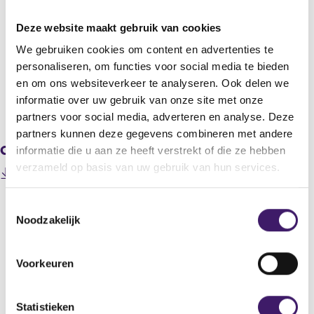
STMicroelectronics N.V.
Deze website maakt gebruik van cookies
Titel
STMicroelectronics Announces Status of Common Share
We gebruiken cookies om content en advertenties te
Repurchase Program (May 20, 2024)
personaliseren, om functies voor social media te bieden
en om ons websiteverkeer te analyseren. Ook delen we
informatie over uw gebruik van onze site met onze
V
V
partners voor social media, adverteren en analyse. Deze
o
o
partners kunnen deze gegevens combineren met andere
r
l
Gerelateerde downloads
i
g
informatie die u aan ze heeft verstrekt of die ze hebben
g
e
verzameld op basis van uw gebruik van hun services.
202405200000000007_STMicroelectronics Announces
e
n
Status of Common Share Repurchase Program (May 20,
r
d
(
2024).pdf
e
e
T
o
g
r
Noodzakelijk
o
p
i
e
e
e
s
g
n
s
t
i
Voorkeuren
Datum laatste update: 08 augustus 2026
s
t
e
s
i
r
t
e
n
r
e
m
Statistieken
a