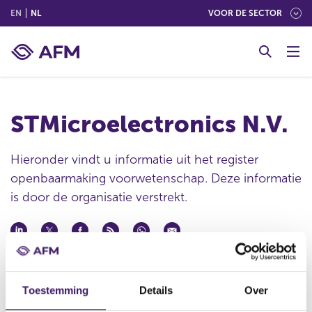
(ENGLISH)
(NEDERLANDS (NEDERLAND))
EN
NL
VOOR DE SECTOR
G
o
t
o
c
STMicroelectronics N.V.
o
n
t
Hieronder vindt u informatie uit het register
e
openbaarmaking voorwetenschap. Deze informatie
n
is door de organisatie verstrekt.
t
Publicatie datum
20 mei 2024 - 14:01
Toestemming
Details
Over
Statutaire naam