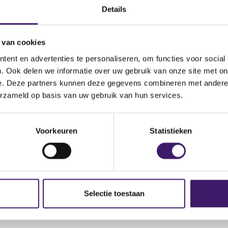
tober 2023
Details
 van cookies
ent en advertenties te personaliseren, om functies voor social
. Ook delen we informatie over uw gebruik van onze site met on
e. Deze partners kunnen deze gegevens combineren met andere i
(
derdag 19 oktober 2023.pdf
erzameld op basis van uw gebruik van hun services.
o
p
(
ursday October 19 2023.pdf
e
o
Voorkeuren
Statistieken
n
p
s
e
i
n
n
s
a
i
n
n
Selectie toestaan
e
a
w
n
w
e
i