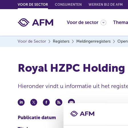
G
VOOR DE SECTOR
CONSUMENTEN
WERKEN BIJ DE AFM
o
t
Voor de sector
Thema
o
c
o
Voor de Sector
Registers
Meldingenregisters
Open
n
t
e
Royal HZPC Holding 
n
t
Hieronder vindt u informatie uit het regis
Publicatie datum
19 okt 2023 - 17:00