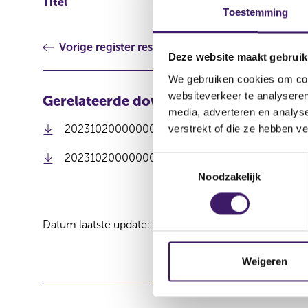
Titel
Aankoopstrategie 19 ok
Toestemming
Vorige register resultaat
Deze website maakt gebruik
We gebruiken cookies om cont
websiteverkeer te analyseren
Gerelateerde downloads
media, adverteren en analys
202310200000000008_HZPC Communicatie don
verstrekt of die ze hebben v
202310200000000008_HZPC Communication Th
T
Noodzakelijk
o
e
s
Datum laatste update: 06 augustus 2026
t
e
m
Weigeren
m
i