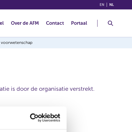
(ENGLISH)
(NEDERLA
EN
NL
el
Over de AFM
Contact
Portaal
ng voorwetenschap
ie is door de organisatie verstrekt.
Royal HZPC Holding B.V.