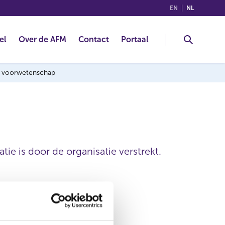
(ENGLISH)
(NEDERLA
EN
NL
el
Over de AFM
Contact
Portaal
ng voorwetenschap
ie is door de organisatie verstrekt.
Nedap N.V.