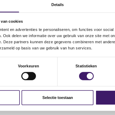
Details
 van cookies
ent en advertenties te personaliseren, om functies voor social
. Ook delen we informatie over uw gebruik van onze site met on
e. Deze partners kunnen deze gegevens combineren met andere i
(
te Q1 2021 - Final.pdf
erzameld op basis van uw gebruik van hun services.
o
p
(
ate Q1 V1.1. - Final.pdf
e
o
Voorkeuren
Statistieken
n
p
s
e
i
n
n
s
a
i
n
n
Selectie toestaan
e
a
w
n
w
e
i