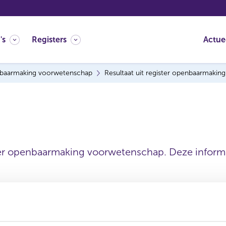
's
Registers
Actue
baarmaking voorwetenschap
Resultaat uit register openbaarmaki
ter openbaarmaking voorwetenschap. Deze informat
Statutaire naam