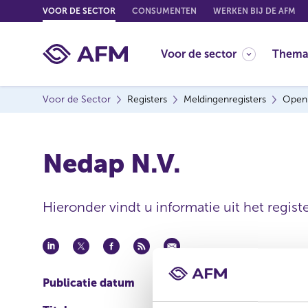
G
VOOR DE SECTOR
CONSUMENTEN
WERKEN BIJ DE AFM
o
t
Voor de sector
Thema
o
c
o
Voor de Sector
Registers
Meldingenregisters
Open
n
t
e
Nedap N.V.
n
t
Hieronder vindt u informatie uit het regis
Publicatie datum
06 apr 2021 - 17:45