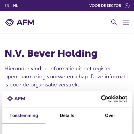
(ENGLISH)
(NEDERLANDS (NEDERLAND))
EN
NL
VOOR DE SECTOR
G
o
t
o
c
N.V. Bever Holding
o
n
t
Hieronder vindt u informatie uit het register
e
openbaarmaking voorwetenschap. Deze informatie
n
is door de organisatie verstrekt.
t
Publicatie datum
Toestemming
Details
Over
30 apr 2018 - 23:50
Statutaire naam