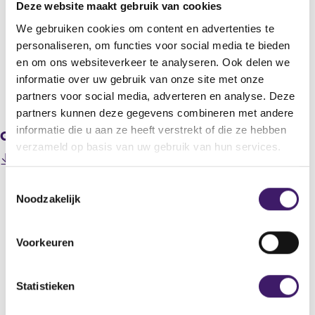
Deze website maakt gebruik van cookies
N.V. Bever Holding
We gebruiken cookies om content en advertenties te
Titel
personaliseren, om functies voor social media te bieden
persbericht 30 april 2018
en om ons websiteverkeer te analyseren. Ook delen we
informatie over uw gebruik van onze site met onze
V
V
partners voor social media, adverteren en analyse. Deze
o
o
partners kunnen deze gegevens combineren met andere
r
l
informatie die u aan ze heeft verstrekt of die ze hebben
Gerelateerde downloads
i
g
verzameld op basis van uw gebruik van hun services.
g
e
(
201805010000000001_Persbericht 30 april 2018.pdf
e
n
o
r
d
T
p
e
e
Noodzakelijk
e
o
g
r
n
e
i
e
Datum laatste update: 07 augustus 2026
s
s
g
s
i
Voorkeuren
t
i
t
n
e
s
e
a
r
t
n
m
Statistieken
r
e
e
m
e
r
w