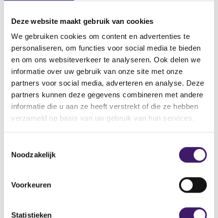
Statutaire naam
Deze website maakt gebruik van cookies
Boussard & Gavaudan Holding Limited
We gebruiken cookies om content en advertenties te
Titel
personaliseren, om functies voor social media te bieden
Boussard & Gavaudan Holding Ltd (EUR): NAV(s)
en om ons websiteverkeer te analyseren. Ook delen we
informatie over uw gebruik van onze site met onze
Bericht
partners voor social media, adverteren en analyse. Deze
BOUSSARD & GAVAUDAN HOLDING LIMITED Ordinary Shares
The Directors of Boussard & Gavaudan Holding Limited would
partners kunnen deze gegevens combineren met andere
like to announce the following information for the Company.
informatie die u aan ze heeft verstrekt of die ze hebben
Close of business 07 Jul 2016.
verzameld op basis van uw gebruik van hun services.
V
V
T
o
o
Noodzakelijk
o
r
l
e
i
g
s
g
e
Voorkeuren
Datum laatste update: 07 augustus 2026
t
e
n
r
d
e
e
e
m
Statistieken