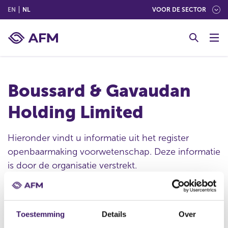
(ENGLISH)
(NEDERLANDS (NEDERLAND))
EN
NL
VOOR DE SECTOR
G
o
t
o
c
Boussard & Gavaudan
o
n
Holding Limited
t
e
n
Hieronder vindt u informatie uit het register
t
openbaarmaking voorwetenschap. Deze informatie
is door de organisatie verstrekt.
Publicatie datum
Toestemming
Details
Over
08 jul 2016 - 07:30