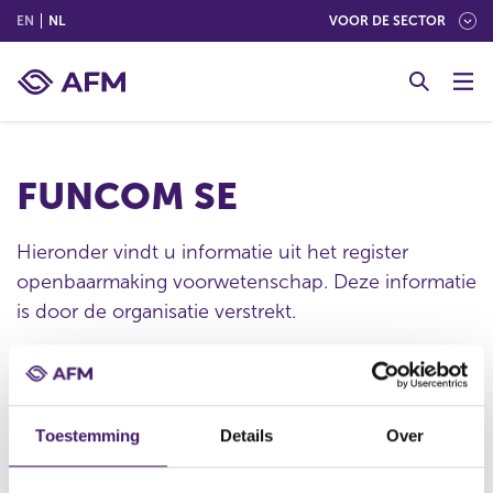
(ENGLISH)
(NEDERLANDS (NEDERLAND))
EN
NL
VOOR DE SECTOR
G
o
t
o
c
FUNCOM SE
o
n
t
Hieronder vindt u informatie uit het register
e
openbaarmaking voorwetenschap. Deze informatie
n
is door de organisatie verstrekt.
t
Publicatie datum
Toestemming
Details
Over
24 jun 2016 - 12:05
Statutaire naam