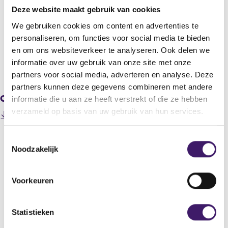
FUNCOM SE
Deze website maakt gebruik van cookies
Titel
We gebruiken cookies om content en advertenties te
Conversion of Warrants into Shares
personaliseren, om functies voor social media te bieden
en om ons websiteverkeer te analyseren. Ook delen we
informatie over uw gebruik van onze site met onze
V
V
partners voor social media, adverteren en analyse. Deze
o
o
partners kunnen deze gegevens combineren met andere
r
l
Gerelateerde downloads
i
g
informatie die u aan ze heeft verstrekt of die ze hebben
g
e
verzameld op basis van uw gebruik van hun services.
201606240000000003_(24 June 2016) Funcom
e
n
(
Notice.pdf
r
d
o
e
e
T
p
g
r
Noodzakelijk
o
e
i
e
e
n
s
g
Datum laatste update: 08 augustus 2026
s
s
t
i
Voorkeuren
i
t
e
s
n
r
t
e
a
r
e
m
Statistieken
n
e
r
m
e