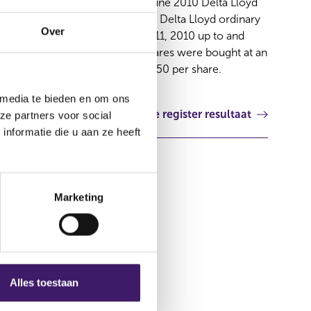
Press release Amsterdam, 18 June 2010 Delta Lloyd
Group has repurchased 224,717 Delta Lloyd ordinary
Over
shares in the period from June 11, 2010 up to and
including June 17, 2010. The shares were bought at an
weighted average price of € 14.50 per share.
 media te bieden en om ons
Volgende register resultaat
ze partners voor social
nformatie die u aan ze heeft
Marketing
Alles toestaan