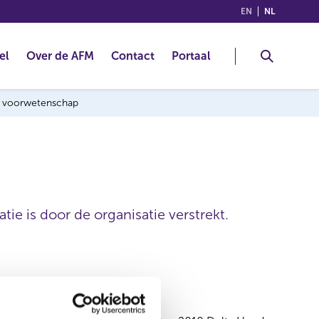
(ENGLISH)
(NEDERLA
EN
NL
el
Over de AFM
Contact
Portaal
ng voorwetenschap
ie is door de organisatie verstrekt.
Delta Lloyd N.V.