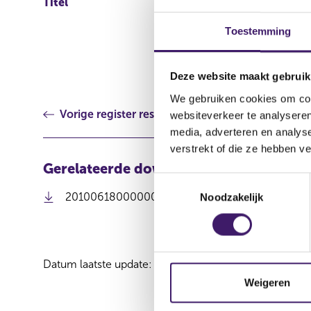
Titel
Progress of buy-back 
Toestemming
Deze website maakt gebruik
We gebruiken cookies om cont
Vorige register resultaat
websiteverkeer te analyseren
media, adverteren en analys
verstrekt of die ze hebben v
Gerelateerde downloads
T
(
201006180000000010_PDF persbericht.pdf
Noodzakelijk
o
o
e
p
s
e
t
n
Datum laatste update: 07 augustus 2026
e
s
i
m
Weigeren
n
m
a