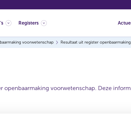
's
Registers
Actue
baarmaking voorwetenschap
Resultaat uit register openbaarmaki
ter openbaarmaking voorwetenschap. Deze informat
Statutaire naam