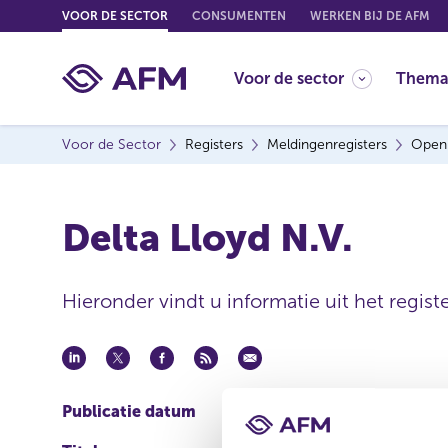
G
VOOR DE SECTOR
CONSUMENTEN
WERKEN BIJ DE AFM
o
t
Voor de sector
Thema
o
c
o
Voor de Sector
Registers
Meldingenregisters
Open
n
t
e
Delta Lloyd N.V.
n
t
Hieronder vindt u informatie uit het regis
Publicatie datum
18 jun 2010 - 17:39