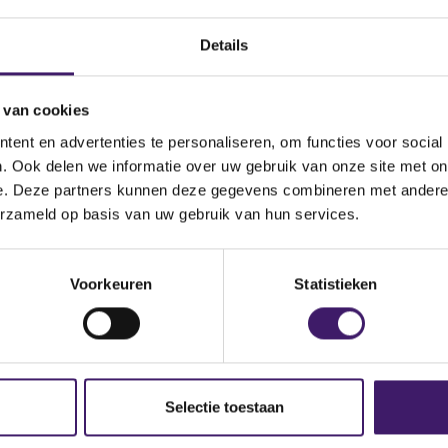
programme
Bericht
Details
 van cookies
ent en advertenties te personaliseren, om functies voor social
. Ook delen we informatie over uw gebruik van onze site met on
e. Deze partners kunnen deze gegevens combineren met andere i
erzameld op basis van uw gebruik van hun services.
(
201006180000000010_PDF press release.pdf
Voorkeuren
Statistieken
o
p
e
n
s
i
Selectie toestaan
n
a