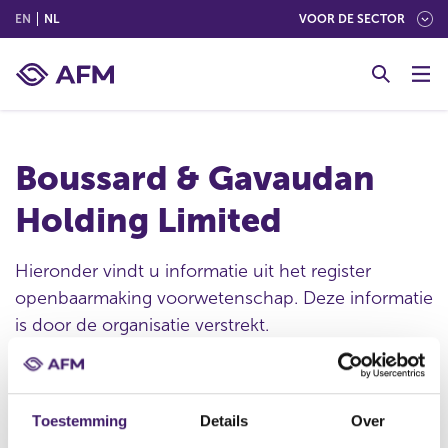
(ENGLISH)
(NEDERLANDS (NEDERLAND))
EN
NL
VOOR DE SECTOR
G
o
t
o
c
Boussard & Gavaudan
o
n
Holding Limited
t
e
n
Hieronder vindt u informatie uit het register
t
openbaarmaking voorwetenschap. Deze informatie
is door de organisatie verstrekt.
Publicatie datum
Toestemming
Details
Over
14 jun 2010 - 07:36