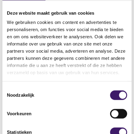
Statutaire naam
Deze website maakt gebruik van cookies
Boussard & Gavaudan Holding Limited
We gebruiken cookies om content en advertenties te
Titel
personaliseren, om functies voor social media te bieden
Net Asset Value(s)
en om ons websiteverkeer te analyseren. Ook delen we
informatie over uw gebruik van onze site met onze
Bericht
partners voor social media, adverteren en analyse. Deze
BOUSSARD & GAVAUDAN HOLDING LIMITED Ordinary Shares
The Directors of Boussard & Gavaudan Holding Limited would
partners kunnen deze gegevens combineren met andere
like to announce the following information for the Company.
informatie die u aan ze heeft verstrekt of die ze hebben
Close of business 11 Jun 2010. Estimated NAV
verzameld op basis van uw gebruik van hun services.
V
V
T
o
o
Noodzakelijk
o
r
l
e
i
g
s
g
e
Voorkeuren
Datum laatste update: 09 augustus 2026
t
e
n
r
d
e
e
e
m
Statistieken