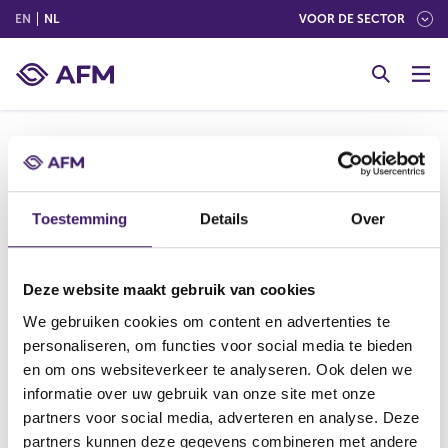
(ENGLISH)
(NEDERLANDS (NEDERLAND))
EN
NL
VOOR DE SECTOR
G
o
t
o
c
o
Hieronder vindt u informatie uit het register
n
openbaarmaking voorwetenschap. Deze informatie
t
Toestemming
Details
Over
is door de organisatie verstrekt.
e
n
t
Deze website maakt gebruik van cookies
We gebruiken cookies om content en advertenties te
V
V
personaliseren, om functies voor social media te bieden
o
o
en om ons websiteverkeer te analyseren. Ook delen we
r
l
informatie over uw gebruik van onze site met onze
i
g
partners voor social media, adverteren en analyse. Deze
g
e
Datum laatste update: 06 augustus 2026
partners kunnen deze gegevens combineren met andere
e
n