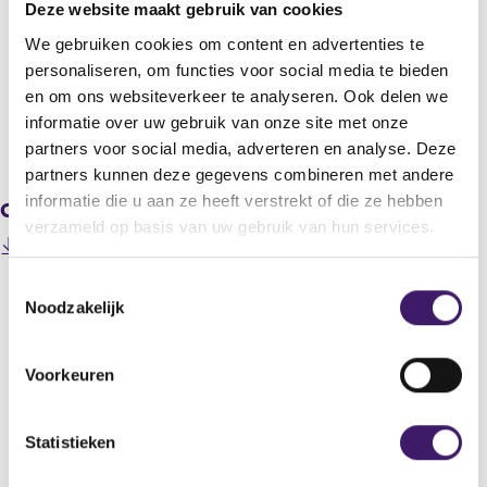
Deze website maakt gebruik van cookies
Unilever N.V.
We gebruiken cookies om content en advertenties te
Titel
personaliseren, om functies voor social media te bieden
TRANSACTION IN OWN SHARES
en om ons websiteverkeer te analyseren. Ook delen we
informatie over uw gebruik van onze site met onze
V
V
partners voor social media, adverteren en analyse. Deze
o
o
partners kunnen deze gegevens combineren met andere
r
l
informatie die u aan ze heeft verstrekt of die ze hebben
Gerelateerde downloads
i
g
verzameld op basis van uw gebruik van hun services.
g
e
(
200805220000000029_SBB 22 05 08.doc
e
n
o
r
d
T
p
e
e
Noodzakelijk
e
o
g
r
n
e
i
e
Datum laatste update: 07 augustus 2026
s
s
g
s
i
Voorkeuren
t
i
t
n
e
s
e
a
r
t
n
m
Statistieken
r
e
e
m
e
r
w