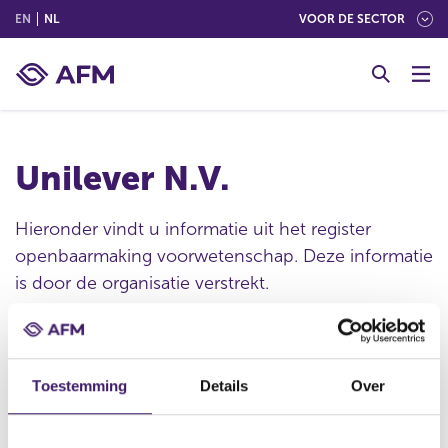
(ENGLISH)
(NEDERLANDS (NEDERLAND))
EN
NL
VOOR DE SECTOR
G
o
t
o
c
Unilever N.V.
o
n
t
Hieronder vindt u informatie uit het register
e
openbaarmaking voorwetenschap. Deze informatie
n
is door de organisatie verstrekt.
t
Publicatie datum
Toestemming
Details
Over
22 mei 2008 - 17:18
Statutaire naam