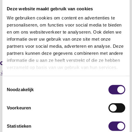
MW TOPS Limited
Deze website maakt gebruik van cookies
Titel
We gebruiken cookies om content en advertenties te
MW TOPS LIMITED : TRANSACTION IN OWN SECURITIES &
personaliseren, om functies voor social media te bieden
CANCELLATION OF SHARES
en om ons websiteverkeer te analyseren. Ook delen we
informatie over uw gebruik van onze site met onze
V
V
partners voor social media, adverteren en analyse. Deze
o
o
partners kunnen deze gegevens combineren met andere
r
l
informatie die u aan ze heeft verstrekt of die ze hebben
Gerelateerde downloads
i
g
verzameld op basis van uw gebruik van hun services.
g
e
200803280000000026_MWTOPSLimitedLECannounce
e
n
(
mentUBS20080328.pdf
r
d
T
o
e
e
Noodzakelijk
p
o
g
r
e
e
i
e
n
s
g
s
Datum laatste update: 06 augustus 2026
s
Voorkeuren
t
i
t
i
e
s
e
n
r
t
a
m
Statistieken
r
e
n