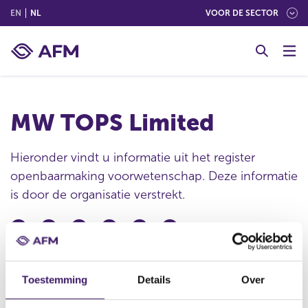
(ENGLISH)
(NEDERLANDS (NEDERLAND))
EN
NL
VOOR DE SECTOR
G
o
t
o
c
MW TOPS Limited
o
n
t
Hieronder vindt u informatie uit het register
e
openbaarmaking voorwetenschap. Deze informatie
n
is door de organisatie verstrekt.
t
Publicatie datum
28 mrt 2008 - 18:26
Toestemming
Details
Over
Statutaire naam