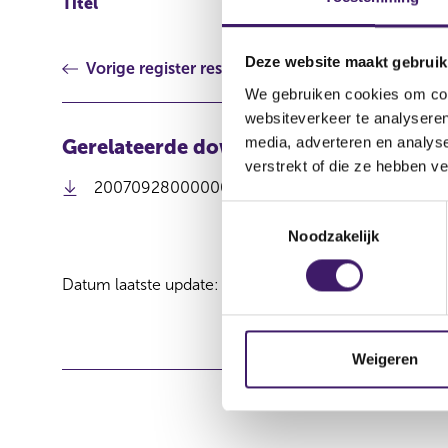
Titel
estimated NAV
Deze website maakt gebruik
Vorige register resultaat
We gebruiken cookies om cont
websiteverkeer te analyseren
media, adverteren en analys
Gerelateerde downloads
verstrekt of die ze hebben v
200709280000000003_BGHL-Estimated-NAV-2
T
Noodzakelijk
o
e
Datum laatste update: 07 augustus 2026
s
t
e
m
Weigeren
m
i
n