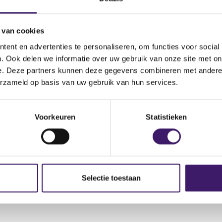
 van cookies
ent en advertenties te personaliseren, om functies voor social
. Ook delen we informatie over uw gebruik van onze site met on
e. Deze partners kunnen deze gegevens combineren met andere i
erzameld op basis van uw gebruik van hun services.
(
0070927.pdf
o
p
Voorkeuren
Statistieken
e
n
s
i
n
a
Selectie toestaan
n
e
w
w
i