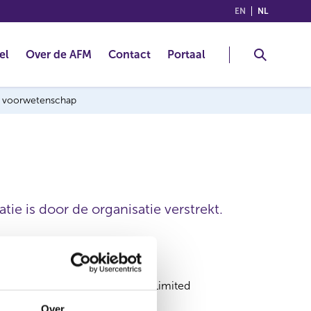
(ENGLISH)
(NEDERLA
EN
NL
el
Over de AFM
Contact
Portaal
ng voorwetenschap
ie is door de organisatie verstrekt.
Boussard & Gavaudan Holding Limited
Over