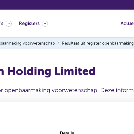
's
Registers
Actue
baarmaking voorwetenschap
Resultaat uit register openbaarmaki
 Holding Limited
ter openbaarmaking voorwetenschap. Deze informat
Statutaire naam
Details