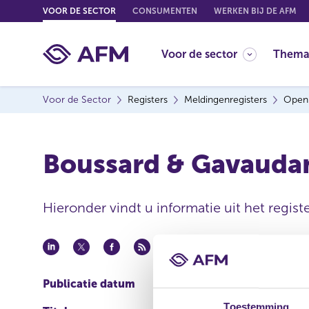
G
VOOR DE SECTOR
CONSUMENTEN
WERKEN BIJ DE AFM
o
t
Voor de sector
Thema
o
c
o
Voor de Sector
Registers
Meldingenregisters
Open
n
t
e
Boussard & Gavaudan
n
t
Hieronder vindt u informatie uit het regis
Publicatie datum
28 sep 2007 - 07:36
Toestemming