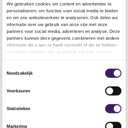
We gebruiken cookies om content en advertenties te
Statutaire naam
personaliseren, om functies voor social media te bieden
De Vries Robbé Groep N.V.
en om ons websiteverkeer te analyseren. Ook delen we
informatie over uw gebruik van onze site met onze
Titel
partners voor social media, adverteren en analyse. Deze
Shops At Work en Kijkshop.nl breiden samenwerking uit
partners kunnen deze gegevens combineren met andere
informatie die u aan ze heeft verstrekt of die ze hebben
V
V
verzameld op basis van uw gebruik van hun services.
o
o
r
l
i
g
T
g
e
Noodzakelijk
o
Datum laatste update: 07 augustus 2026
e
n
e
r
d
s
e
e
Voorkeuren
t
g
r
i
e
e
s
g
m
Statistieken
t
i
Archief
m
e
s
i
r
t
Over de AFM
Marketing