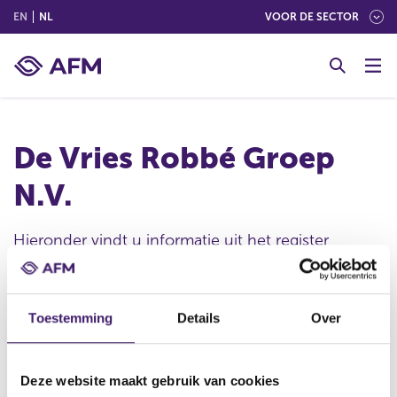
(ENGLISH)
(NEDERLANDS (NEDERLAND))
EN
NL
VOOR DE SECTOR
G
o
t
o
c
De Vries Robbé Groep
o
n
N.V.
t
e
n
Hieronder vindt u informatie uit het register
t
openbaarmaking voorwetenschap. Deze informatie
is door de organisatie verstrekt.
Toestemming
Details
Over
Publicatie datum
Deze website maakt gebruik van cookies
09 nov 2006 - 17:45