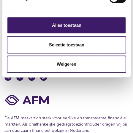
n
r
e
e
r
g
Contact
s
r
s
u
e
Werken bij de AFM
s
Alles toestaan
l
s
e
t
u
Over deze website
l
a
l
a
t
e
Selectie toestaan
Privacy
t
a
c
a
t
Cookiebeleid
t
Weigeren
i
e
De AFM maakt zich sterk voor eerlijke en transparante financiële
markten. Als onafhankelijke gedragstoezichthouder dragen wij bij
aan duurzaam financieel welzijn in Nederland.