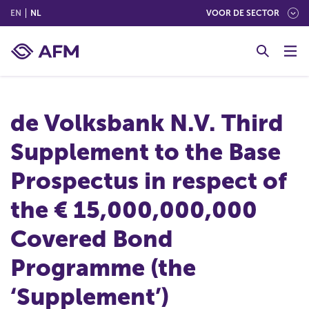
(ENGLISH)
(NEDERLANDS (NEDERLAND))
EN
NL
VOOR DE SECTOR
G
o
t
o
c
de Volksbank N.V. Third
o
n
Supplement to the Base
t
e
Prospectus in respect of
n
t
the € 15,000,000,000
Covered Bond
Programme (the
‘Supplement’)