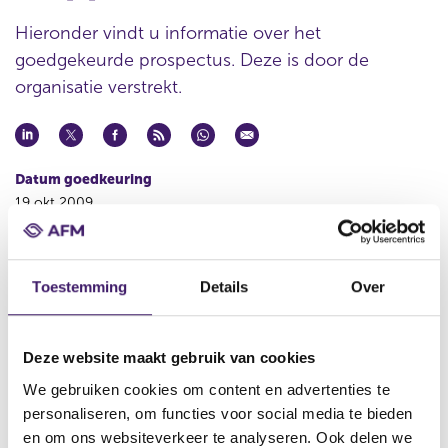
Hieronder vindt u informatie over het
goedgekeurde prospectus. Deze is door de
organisatie verstrekt.
Datum goedkeuring
19 okt 2009
Naam uitgevende instelling
de Volksbank N.V.
Toestemming
Details
Over
Omschrijving
Third Supplement to the Base Prospectus in respect of the €
15,000,000,000 Covered Bond Programme (the ‘Supplement’)
Deze website maakt gebruik van cookies
Bestandstype
We gebruiken cookies om content en advertenties te
Aanvullend Document
personaliseren, om functies voor social media te bieden
en om ons websiteverkeer te analyseren. Ook delen we
Begindatum