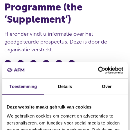
Programme (the
‘Supplement’)
Hieronder vindt u informatie over het
goedgekeurde prospectus. Deze is door de
organisatie verstrekt.
Datum goedkeuring
18 nov 2008
Toestemming
Details
Over
Naam uitgevende instelling
N.V. Nederlandse Gasunie
Deze website maakt gebruik van cookies
Omschrijving
We gebruiken cookies om content en advertenties te
First Supplement to the Base Prospectus dated 22 August, 2008
personaliseren, om functies voor social media te bieden
relating to the €5,000,000,000 Euro Medium Term Note
en om ons websiteverkeer te analyseren. Ook delen we