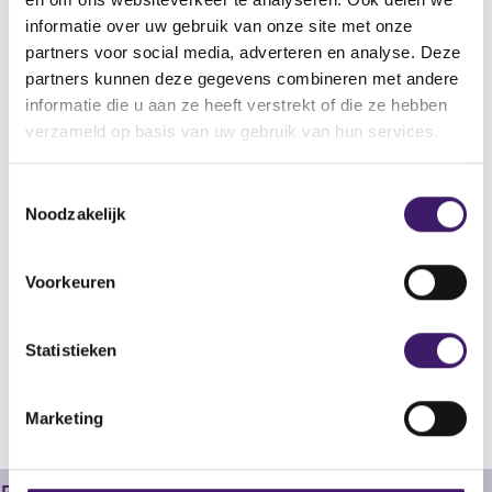
Programme (the ‘Supplement’)
informatie over uw gebruik van onze site met onze
Bestandstype
partners voor social media, adverteren en analyse. Deze
Aanvullend Document
partners kunnen deze gegevens combineren met andere
informatie die u aan ze heeft verstrekt of die ze hebben
Begindatum
verzameld op basis van uw gebruik van hun services.
20 nov 2008
Wijze van publicatie
T
Drukwerk
Noodzakelijk
o
Plaats van publicatie
e
Copies will be available free of charge, from the registered office
s
Voorkeuren
of the Issuer: N.V. Nederlandse Gasunie, Concourslaan 17, 9727
t
KC Groningen, The Netherlands.
e
m
Statistieken
m
V
V
o
o
i
Marketing
r
l
n
i
g
g
g
e
s
e
n