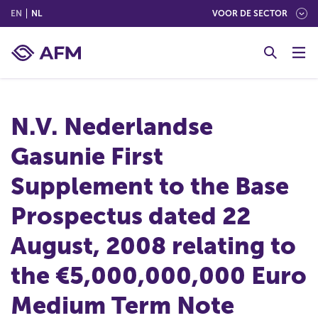
(ENGLISH)
(NEDERLANDS (NEDERLAND))
EN
NL
VOOR DE SECTOR
G
o
t
o
c
N.V. Nederlandse
o
n
Gasunie First
t
e
Supplement to the Base
n
t
Prospectus dated 22
August, 2008 relating to
the €5,000,000,000 Euro
Medium Term Note