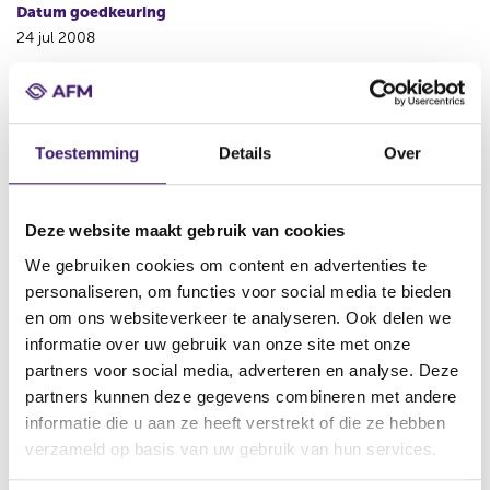
Datum goedkeuring
24 jul 2008
Naam uitgevende instelling
BNG Bank N.V.
Omschrijving
Toestemming
Details
Over
EUR 80,000,000 Debt Issuance Programme
Bestandstype
Deze website maakt gebruik van cookies
Basis Prospectus
We gebruiken cookies om content en advertenties te
Begindatum
personaliseren, om functies voor social media te bieden
25 jul 2008
en om ons websiteverkeer te analyseren. Ook delen we
Wijze van publicatie
informatie over uw gebruik van onze site met onze
Elektronisch
partners voor social media, adverteren en analyse. Deze
partners kunnen deze gegevens combineren met andere
Plaats van publicatie
informatie die u aan ze heeft verstrekt of die ze hebben
The Prospectus can be obtained via the website of BNG
verzameld op basis van uw gebruik van hun services.
http://www.bng.com.