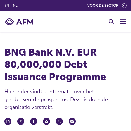
(ENGLISH)
(NEDERLANDS (NEDERLAND))
EN
NL
VOOR DE SECTOR
G
o
t
o
c
BNG Bank N.V. EUR
o
n
80,000,000 Debt
t
e
Issuance Programme
n
t
Hieronder vindt u informatie over het
goedgekeurde prospectus. Deze is door de
organisatie verstrekt.