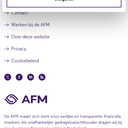
a
t
i
Over de AFM
t
a
e
a
Contact
t
Werken bij de AFM
Over deze website
Privacy
Cookiebeleid
De AFM maakt zich sterk voor eerlijke en transparante financiële
markten. Als onafhankelijke gedragstoezichthouder dragen wij bij