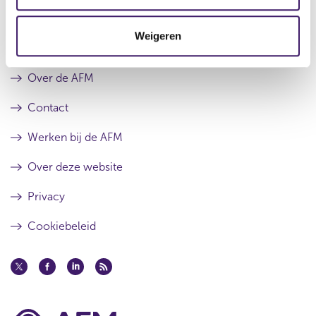
c
s
r
u
e
t
l
s
Weigeren
i
Archief
t
u
e
a
l
a
t
Over de AFM
t
a
a
Contact
t
Werken bij de AFM
Over deze website
Privacy
Cookiebeleid