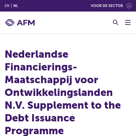
(ENGLISH)
(NEDERLANDS (NEDERLAND))
EN
NL
VOOR DE SECTOR
G
o
t
o
c
Nederlandse
o
n
Financierings-
t
e
Maatschappij voor
n
t
Ontwikkelingslanden
N.V. Supplement to the
Debt Issuance
Programme