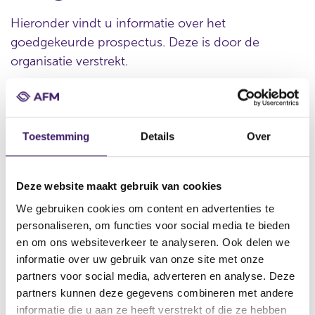
Hieronder vindt u informatie over het
goedgekeurde prospectus. Deze is door de
organisatie verstrekt.
Datum goedkeuring
Toestemming
Details
Over
13 jul 2020
Naam uitgevende instelling
Nederlandse Financierings-Maatschappij voor
Deze website maakt gebruik van cookies
Ontwikkelingslanden N.V.
We gebruiken cookies om content en advertenties te
personaliseren, om functies voor social media te bieden
Omschrijving
Supplement to the Debt Issuance Programme
en om ons websiteverkeer te analyseren. Ook delen we
informatie over uw gebruik van onze site met onze
Bestandstype
partners voor social media, adverteren en analyse. Deze
Aanvullend Document
partners kunnen deze gegevens combineren met andere
informatie die u aan ze heeft verstrekt of die ze hebben
Begindatum