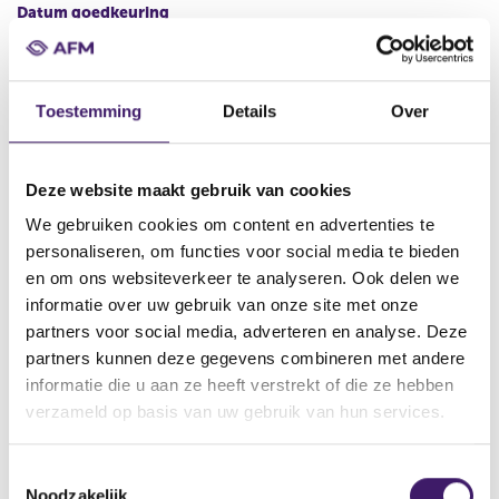
Datum goedkeuring
30 apr 2020
Naam uitgevende instelling
Koninklijke KPN N.V.
Toestemming
Details
Over
Omschrijving
Global Medium Term Note Programme
Deze website maakt gebruik van cookies
Bestandstype
We gebruiken cookies om content en advertenties te
Prospectus
personaliseren, om functies voor social media te bieden
en om ons websiteverkeer te analyseren. Ook delen we
Begindatum
informatie over uw gebruik van onze site met onze
30 apr 2020
partners voor social media, adverteren en analyse. Deze
Plaats van publicatie
partners kunnen deze gegevens combineren met andere
http://www.kpn.com;
informatie die u aan ze heeft verstrekt of die ze hebben
verzameld op basis van uw gebruik van hun services.
V
V
o
o
T
r
l
Noodzakelijk