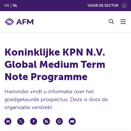
(ENGLISH)
(NEDERLANDS (NEDERLAND))
EN
NL
VOOR DE SECTOR
G
o
t
o
c
Koninklijke KPN N.V.
o
n
Global Medium Term
t
e
Note Programme
n
t
Hieronder vindt u informatie over het
goedgekeurde prospectus. Deze is door de
organisatie verstrekt.