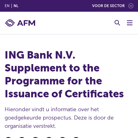
(ENGLISH)
(NEDERLANDS (NEDERLAND))
EN
NL
VOOR DE SECTOR
G
o
t
o
c
ING Bank N.V.
o
n
Supplement to the
t
e
Programme for the
n
t
Issuance of Certificates
Hieronder vindt u informatie over het
goedgekeurde prospectus. Deze is door de
organisatie verstrekt.