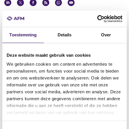
Datum goedkeuring
31 mrt 2020
Naam uitgevende instelling
Toestemming
Details
Over
ING Bank N.V.
Omschrijving
Deze website maakt gebruik van cookies
Supplement to the Programme for the Issuance of Certificates
We gebruiken cookies om content en advertenties te
Bestandstype
personaliseren, om functies voor social media te bieden
Aanvullend Document
en om ons websiteverkeer te analyseren. Ook delen we
Begindatum
informatie over uw gebruik van onze site met onze
31 mrt 2020
partners voor social media, adverteren en analyse. Deze
partners kunnen deze gegevens combineren met andere
Plaats van publicatie
informatie die u aan ze heeft verstrekt of die ze hebben
www.ingmarkets.com
verzameld op basis van uw gebruik van hun services.
V
V
T