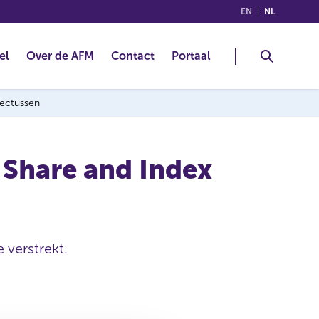
(ENGLISH)
(NEDERLA
EN
NL
el
Over de AFM
Contact
Portaal
pectussen
 Share and Index
 verstrekt.