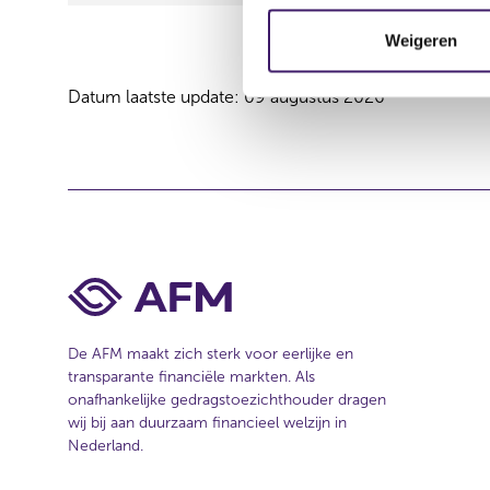
e
m
Weigeren
m
i
Datum laatste update: 09 augustus 2026
n
g
s
s
e
l
e
c
t
i
De AFM maakt zich sterk voor eerlijke en
transparante financiële markten. Als
e
onafhankelijke gedragstoezichthouder dragen
wij bij aan duurzaam financieel welzijn in
Nederland.