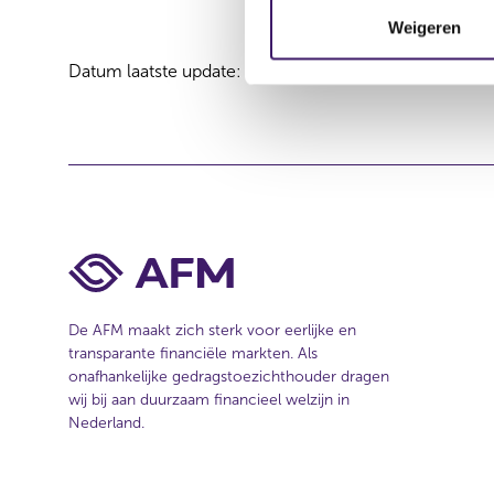
m
Weigeren
m
Datum laatste update: 08 augustus 2026
i
n
g
s
s
e
l
e
c
t
De AFM maakt zich sterk voor eerlijke en
i
transparante financiële markten. Als
e
onafhankelijke gedragstoezichthouder dragen
wij bij aan duurzaam financieel welzijn in
Nederland.