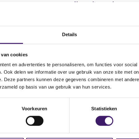
Naam uitgevende
instelling
he Programme for the
Bestandstype
ments
Details
Wijze van publicatie
 van cookies
site.shmtl?id=51928
ent en advertenties te personaliseren, om functies voor social
. Ook delen we informatie over uw gebruik van onze site met on
e. Deze partners kunnen deze gegevens combineren met andere i
erzameld op basis van uw gebruik van hun services.
Voorkeuren
Statistieken