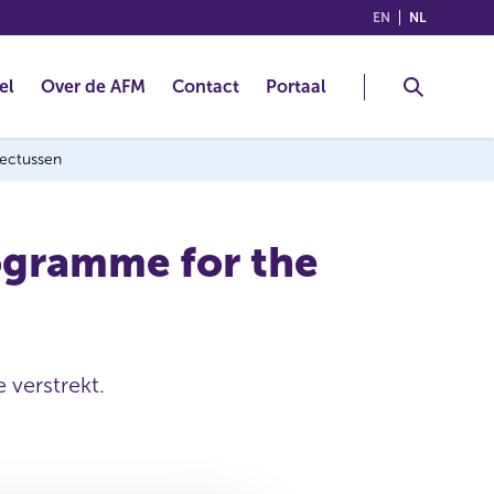
(ENGLISH)
(NEDERLA
EN
NL
el
Over de AFM
Contact
Portaal
pectussen
ogramme for the
 verstrekt.