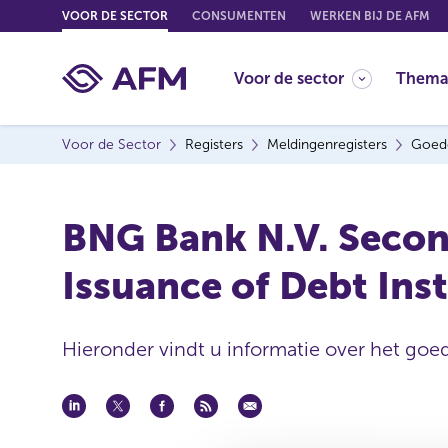
G
VOOR DE SECTOR
CONSUMENTEN
WERKEN BIJ DE AFM
o
t
Voor de sector
Thema
o
c
o
Voor de Sector
Registers
Meldingenregisters
Goed
n
t
e
BNG Bank N.V. Secon
n
t
Issuance of Debt Ins
Hieronder vindt u informatie over het goe