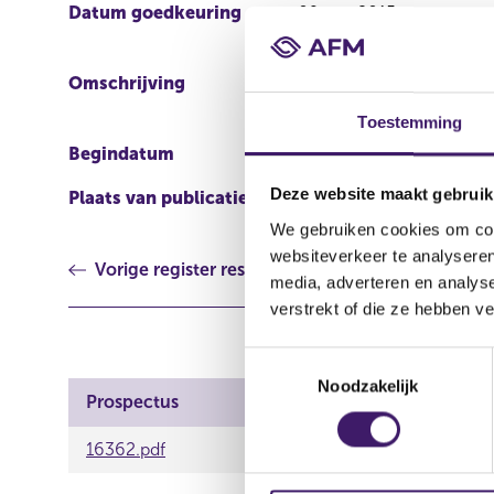
Datum goedkeuring
09 mrt 2015
Omschrijving
Second Supplement to t
Issuance of Debt Instru
Toestemming
Begindatum
14 mrt 2015
Deze website maakt gebruik
Plaats van publicatie
http://www.bng.nl/smart
We gebruiken cookies om cont
websiteverkeer te analyseren
Vorige register resultaat
media, adverteren en analys
verstrekt of die ze hebben v
T
Noodzakelijk
o
Prospectus
e
s
16362.pdf
t
e