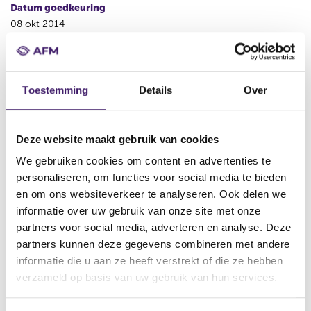
Datum goedkeuring
08 okt 2014
Naam uitgevende instelling
Theta Fund Management B.V.
Toestemming
Details
Over
Omschrijving
The offer of participations
Bestandstype
Deze website maakt gebruik van cookies
Prospectus
We gebruiken cookies om content en advertenties te
Begindatum
personaliseren, om functies voor social media te bieden
11 okt 2014
en om ons websiteverkeer te analyseren. Ook delen we
informatie over uw gebruik van onze site met onze
Wijze van publicatie
partners voor social media, adverteren en analyse. Deze
Elektronisch
partners kunnen deze gegevens combineren met andere
Plaats van publicatie
informatie die u aan ze heeft verstrekt of die ze hebben
www.thetacapital.com
verzameld op basis van uw gebruik van hun services.