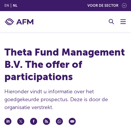
(ENGLISH)
(NEDERLANDS (NEDERLAND))
EN
NL
VOOR DE SECTOR
G
o
t
o
c
Theta Fund Management
o
n
B.V. The offer of
t
e
participations
n
t
Hieronder vindt u informatie over het
goedgekeurde prospectus. Deze is door de
organisatie verstrekt.