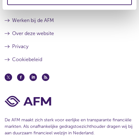
t
a
e
a
Contact
t
Werken bij de AFM
Over deze website
Privacy
Cookiebeleid
De AFM maakt zich sterk voor eerlijke en transparante financiële
markten. Als onafhankelijke gedragstoezichthouder dragen wij bij
aan duurzaam financieel welzijn in Nederland.