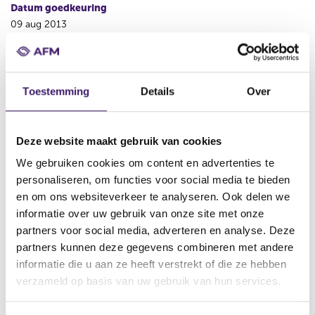
Datum goedkeuring
09 aug 2013
Naam uitgevende instelling
ING Bank N.V.
Toestemming
Details
Over
Omschrijving
First Supplement to GIP level II
Bestandstype
Deze website maakt gebruik van cookies
Aanvullend Document
We gebruiken cookies om content en advertenties te
Begindatum
personaliseren, om functies voor social media te bieden
15 aug 2013
en om ons websiteverkeer te analyseren. Ook delen we
informatie over uw gebruik van onze site met onze
Wijze van publicatie
partners voor social media, adverteren en analyse. Deze
Elektronisch
partners kunnen deze gegevens combineren met andere
Plaats van publicatie
informatie die u aan ze heeft verstrekt of die ze hebben
www.ingmarkets.com
verzameld op basis van uw gebruik van hun services.