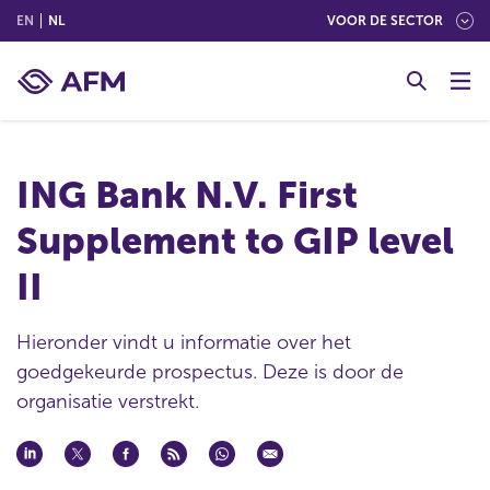
(ENGLISH)
(NEDERLANDS (NEDERLAND))
EN
NL
VOOR DE SECTOR
G
o
t
o
c
ING Bank N.V. First
o
n
Supplement to GIP level
t
e
II
n
t
Hieronder vindt u informatie over het
goedgekeurde prospectus. Deze is door de
organisatie verstrekt.