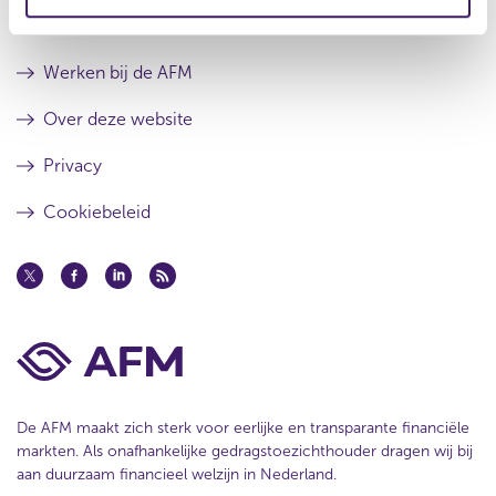
t
a
e
a
Contact
t
Werken bij de AFM
Over deze website
Privacy
Cookiebeleid
De AFM maakt zich sterk voor eerlijke en transparante financiële
markten. Als onafhankelijke gedragstoezichthouder dragen wij bij
aan duurzaam financieel welzijn in Nederland.