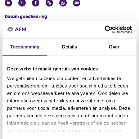
Datum goedkeuring
26 feb 2013
Naam uitgevende instelling
Randstad N.V.
Toestemming
Details
Over
Omschrijving
Euro Medium Term Note Programme ( the ‘Prospectus’)
Deze website maakt gebruik van cookies
Bestandstype
We gebruiken cookies om content en advertenties te
Basis Prospectus
personaliseren, om functies voor social media te bieden
Begindatum
en om ons websiteverkeer te analyseren. Ook delen we
27 feb 2013
informatie over uw gebruik van onze site met onze
partners voor social media, adverteren en analyse. Deze
Wijze van publicatie
partners kunnen deze gegevens combineren met andere
Elektronisch
informatie die u aan ze heeft verstrekt of die ze hebben
Plaats van publicatie
verzameld op basis van uw gebruik van hun services.
http://www.randstad.com