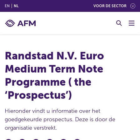
(ENGLISH)
(NEDERLANDS (NEDERLAND))
EN
NL
VOOR DE SECTOR
G
o
t
o
c
Randstad N.V. Euro
o
n
Medium Term Note
t
e
Programme ( the
n
t
‘Prospectus’)
Hieronder vindt u informatie over het
goedgekeurde prospectus. Deze is door de
organisatie verstrekt.