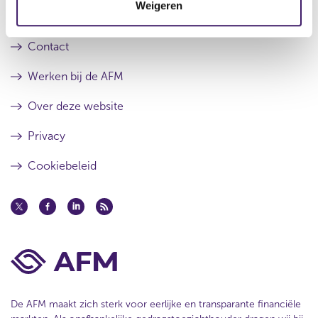
a
l
Weigeren
i
a
t
Over de AFM
e
t
a
a
Contact
t
Werken bij de AFM
Over deze website
Privacy
Cookiebeleid
De AFM maakt zich sterk voor eerlijke en transparante financiële