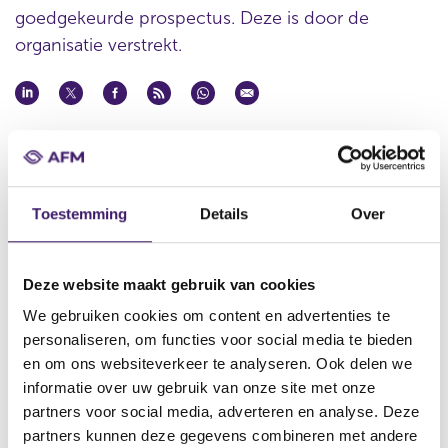
goedgekeurde prospectus. Deze is door de
organisatie verstrekt.
Datum goedkeuring
19 mrt 2013
Naam uitgevende instelling
Toestemming
Details
Over
Natwest Markets Plc
Omschrijving
Thirteenth Supplement to the LaunchPAD Programme for the
Deze website maakt gebruik van cookies
issuance of Certificates (the ‘Supplement’)
We gebruiken cookies om content en advertenties te
Bestandstype
personaliseren, om functies voor social media te bieden
Aanvullend Document
en om ons websiteverkeer te analyseren. Ook delen we
informatie over uw gebruik van onze site met onze
Begindatum
partners voor social media, adverteren en analyse. Deze
20 mrt 2013
partners kunnen deze gegevens combineren met andere