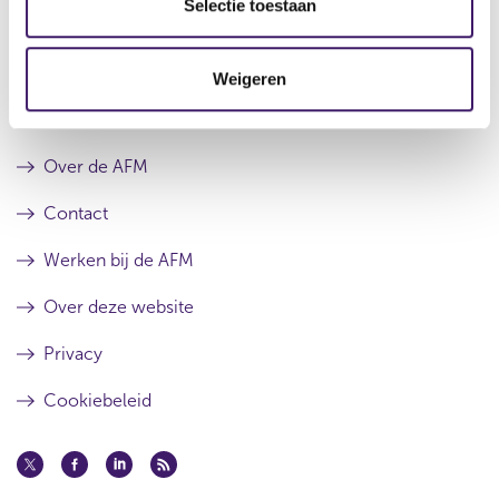
e
Selectie toestaan
r
e
c
e
r
s
r
t
u
e
Weigeren
i
l
s
e
Archief
t
u
a
l
a
t
Over de AFM
t
a
a
Contact
t
Werken bij de AFM
Over deze website
Privacy
Cookiebeleid