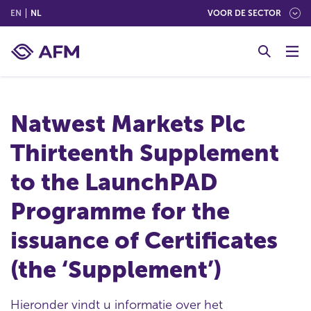
(ENGLISH)
(NEDERLANDS (NEDERLAND))
EN
NL
VOOR DE SECTOR
G
o
t
o
c
Natwest Markets Plc
o
n
Thirteenth Supplement
t
e
to the LaunchPAD
n
t
Programme for the
issuance of Certificates
(the ‘Supplement’)
Hieronder vindt u informatie over het