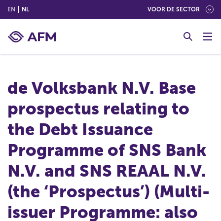
(ENGLISH)
(NEDERLANDS (NEDERLAND))
EN
NL
VOOR DE SECTOR
G
o
t
o
c
de Volksbank N.V. Base
o
n
prospectus relating to
t
e
the Debt Issuance
n
t
Programme of SNS Bank
N.V. and SNS REAAL N.V.
(the ‘Prospectus’) (Multi-
issuer Programme: also