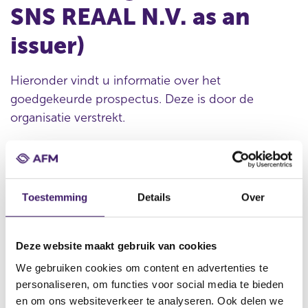
SNS REAAL N.V. as an
issuer)
Hieronder vindt u informatie over het
goedgekeurde prospectus. Deze is door de
organisatie verstrekt.
Datum goedkeuring
14 jun 2012
Toestemming
Details
Over
Naam uitgevende instelling
de Volksbank N.V.
Deze website maakt gebruik van cookies
Omschrijving
We gebruiken cookies om content en advertenties te
Base prospectus relating to the Debt Issuance Programme of
personaliseren, om functies voor social media te bieden
SNS Bank N.V. and SNS REAAL N.V. (the ‘Prospectus’) (Multi-issuer
en om ons websiteverkeer te analyseren. Ook delen we