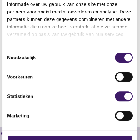
Programme: also SNS REAAL N.V. as an issuer)
informatie over uw gebruik van onze site met onze
partners voor social media, adverteren en analyse. Deze
Bestandstype
Aanvullend Document
partners kunnen deze gegevens combineren met andere
informatie die u aan ze heeft verstrekt of die ze hebben
Begindatum
verzameld op basis van uw gebruik van hun services.
16 jun 2012
Wijze van publicatie
T
Elektronisch
Noodzakelijk
o
e
Plaats van publicatie
s
Na goedkeuring kan het Prospectus verkregen worden via:
Voorkeuren
t
www.snsreaal.nl
e
m
Statistieken
V
V
m
o
o
i
r
l
Marketing
n
i
g
g
e
g
e
n
Prospectus
s
r
d