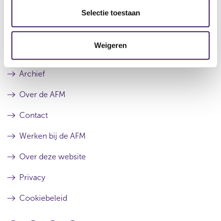
e
s
Datum laatste update: 09 augustus 2026
e
Selectie toestaan
r
t
c
r
e
e
r
t
s
r
Weigeren
i
u
e
e
l
s
Archief
t
u
a
l
a
t
Over de AFM
t
a
a
Contact
t
Werken bij de AFM
Over deze website
Privacy
Cookiebeleid