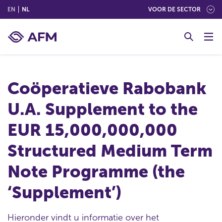
(ENGLISH)
(NEDERLANDS (NEDERLAND))
EN
NL
VOOR DE SECTOR
G
o
t
o
c
Coöperatieve Rabobank
o
n
U.A. Supplement to the
t
e
EUR 15,000,000,000
n
t
Structured Medium Term
Note Programme (the
‘Supplement’)
Hieronder vindt u informatie over het