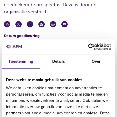
goedgekeurde prospectus. Deze is door de
organisatie verstrekt.
Datum goedkeuring
16 feb 2012
Naam uitgevende instelling
Coöperatieve Rabobank U.A.
Toestemming
Details
Over
Omschrijving
Supplement to the EUR 15,000,000,000 Structured Medium
Term Note Programme (the ‘Supplement’)
Deze website maakt gebruik van cookies
We gebruiken cookies om content en advertenties te
Bestandstype
personaliseren, om functies voor social media te bieden
Aanvullend Document
en om ons websiteverkeer te analyseren. Ook delen we
Begindatum
informatie over uw gebruik van onze site met onze
18 feb 2012
partners voor social media, adverteren en analyse. Deze