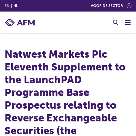
(ENGLISH)
(NEDERLANDS (NEDERLAND))
EN
NL
VOOR DE SECTOR
G
o
t
o
c
Natwest Markets Plc
o
n
Eleventh Supplement to
t
e
the LaunchPAD
n
t
Programme Base
Prospectus relating to
Reverse Exchangeable
Securities (the