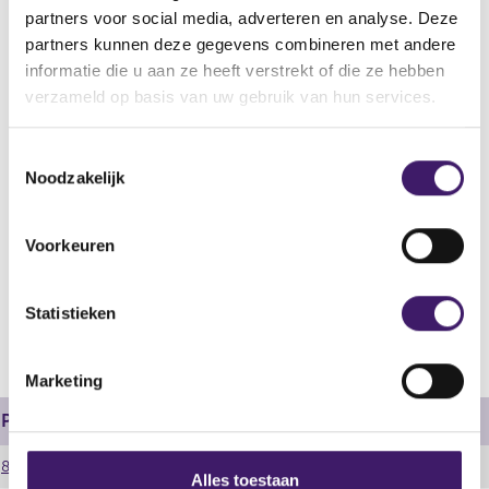
partners voor social media, adverteren en analyse. Deze
Aanvullend Document
partners kunnen deze gegevens combineren met andere
Begindatum
informatie die u aan ze heeft verstrekt of die ze hebben
06 jan 2012
verzameld op basis van uw gebruik van hun services.
Wijze van publicatie
Drukwerk en elektronisch
T
Noodzakelijk
o
Plaats van publicatie
e
After approval, the Supplement can be obtained via:
s
http://markets.rbs.com/bparchive.
Voorkeuren
t
e
V
V
m
Statistieken
o
o
m
r
l
i
i
g
Marketing
n
g
e
e
n
g
Prospectus
r
d
s
e
e
8077.pdf
s
Alles toestaan
g
r