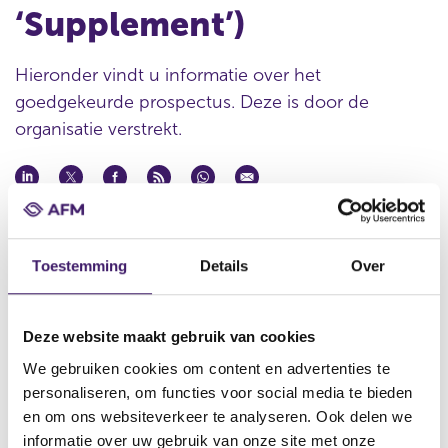
‘Supplement’)
Hieronder vindt u informatie over het
goedgekeurde prospectus. Deze is door de
organisatie verstrekt.
Datum goedkeuring
03 jan 2012
Toestemming
Details
Over
Naam uitgevende instelling
Natwest Markets Plc
Deze website maakt gebruik van cookies
Omschrijving
Eleventh Supplement to the LaunchPAD Programme Base
We gebruiken cookies om content en advertenties te
Prospectus relating to Reverse Exchangeable Securities (the
personaliseren, om functies voor social media te bieden
‘Supplement’)
en om ons websiteverkeer te analyseren. Ook delen we
informatie over uw gebruik van onze site met onze
Bestandstype