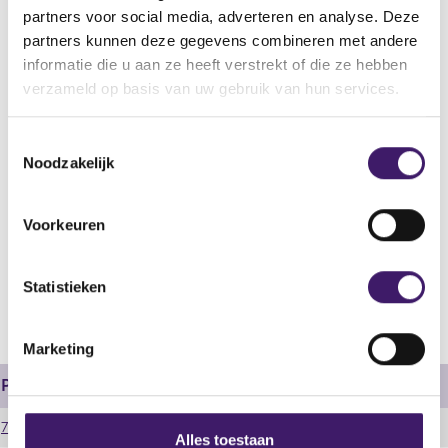
partners voor social media, adverteren en analyse. Deze
Aanvullend Document
partners kunnen deze gegevens combineren met andere
Begindatum
informatie die u aan ze heeft verstrekt of die ze hebben
20 okt 2011
verzameld op basis van uw gebruik van hun services.
Wijze van publicatie
Drukwerk en elektronisch
T
Noodzakelijk
o
Plaats van publicatie
e
After approval, the Supplement can be obtained via:
s
http://markets.rbs.com/bparchive.
Voorkeuren
t
e
V
V
m
Statistieken
o
o
m
r
l
i
i
g
Marketing
n
g
e
e
n
g
Prospectus
r
d
s
e
e
7602.pdf
s
Alles toestaan
g
r