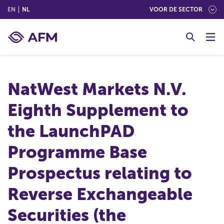
(ENGLISH)
(NEDERLANDS (NEDERLAND))
EN
NL
VOOR DE SECTOR
G
o
t
o
c
NatWest Markets N.V.
o
n
Eighth Supplement to
t
e
the LaunchPAD
n
t
Programme Base
Prospectus relating to
Reverse Exchangeable
Securities (the