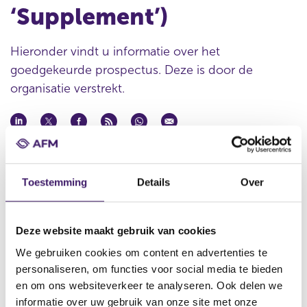
‘Supplement’)
Hieronder vindt u informatie over het
goedgekeurde prospectus. Deze is door de
organisatie verstrekt.
Datum goedkeuring
14 okt 2011
Toestemming
Details
Over
Naam uitgevende instelling
NatWest Markets N.V.
Deze website maakt gebruik van cookies
Omschrijving
Eighth Supplement to the LaunchPAD Programme Base
We gebruiken cookies om content en advertenties te
Prospectus relating to Reverse Exchangeable Securities (the
personaliseren, om functies voor social media te bieden
‘Supplement’)
en om ons websiteverkeer te analyseren. Ook delen we
informatie over uw gebruik van onze site met onze
Bestandstype