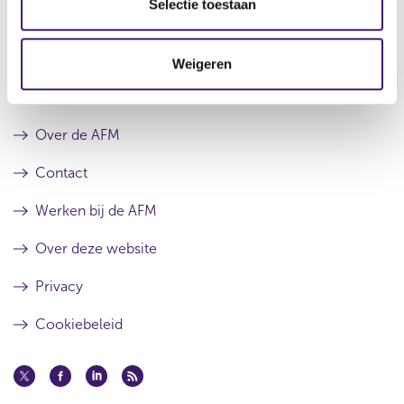
e
Selectie toestaan
r
e
c
e
r
s
r
t
u
e
Weigeren
i
l
s
e
Archief
t
u
a
l
a
t
Over de AFM
t
a
a
Contact
t
Werken bij de AFM
Over deze website
Privacy
Cookiebeleid