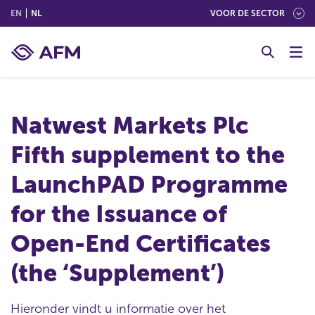
(ENGLISH)
(NEDERLANDS (NEDERLAND))
EN
NL
VOOR DE SECTOR
G
o
t
o
c
Natwest Markets Plc
o
n
Fifth supplement to the
t
e
LaunchPAD Programme
n
t
for the Issuance of
Open-End Certificates
(the ‘Supplement’)
Hieronder vindt u informatie over het