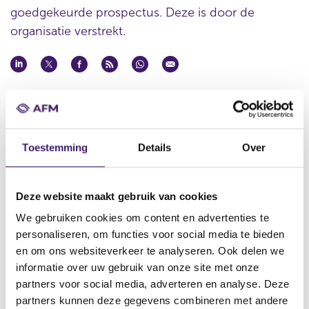
goedgekeurde prospectus. Deze is door de
organisatie verstrekt.
Datum goedkeuring
19 sep 2011
Naam uitgevende instelling
Toestemming
Details
Over
Natwest Markets Plc
Omschrijving
Fifth supplement to the LaunchPAD Programme for the Issuance
Deze website maakt gebruik van cookies
of Open-End Certificates (the ‘Supplement’)
We gebruiken cookies om content en advertenties te
Bestandstype
personaliseren, om functies voor social media te bieden
Aanvullend Document
en om ons websiteverkeer te analyseren. Ook delen we
informatie over uw gebruik van onze site met onze
Begindatum
partners voor social media, adverteren en analyse. Deze
24 sep 2011
partners kunnen deze gegevens combineren met andere