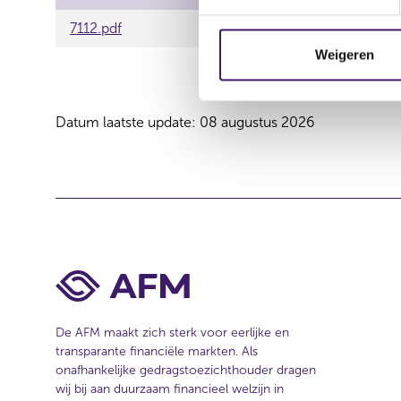
t
7112.pdf
e
m
Weigeren
m
i
n
Datum laatste update: 08 augustus 2026
g
s
s
e
l
e
c
t
i
e
De AFM maakt zich sterk voor eerlijke en
transparante financiële markten. Als
onafhankelijke gedragstoezichthouder dragen
wij bij aan duurzaam financieel welzijn in