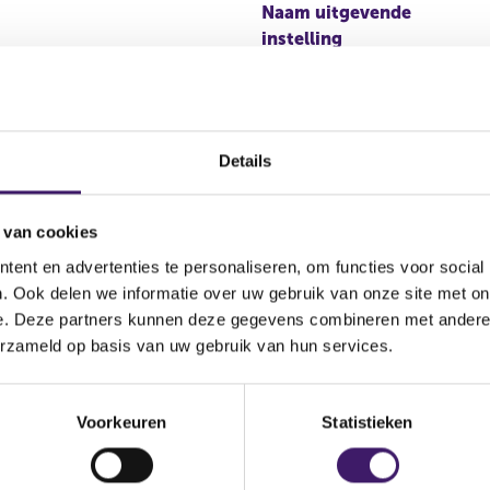
Naam uitgevende
instelling
the LaunchPAD Programme
Bestandstype
s (the ‘Supplement’)
Wijze van publicatie
Details
ement can be obtained via:
s.com/EN/showpage.aspx?
 van cookies
the offices of the Paying
ent en advertenties te personaliseren, om functies voor social
. Ook delen we informatie over uw gebruik van onze site met on
e. Deze partners kunnen deze gegevens combineren met andere i
erzameld op basis van uw gebruik van hun services.
Voorkeuren
Statistieken