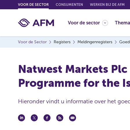
G
VOOR DE SECTOR
CONSUMENTEN
WERKEN BIJ DE AFM
o
t
Voor de sector
Thema
o
c
o
Voor de Sector
Registers
Meldingenregisters
Goed
n
t
e
Natwest Markets Plc
n
t
Programme for the Is
Hieronder vindt u informatie over het goe