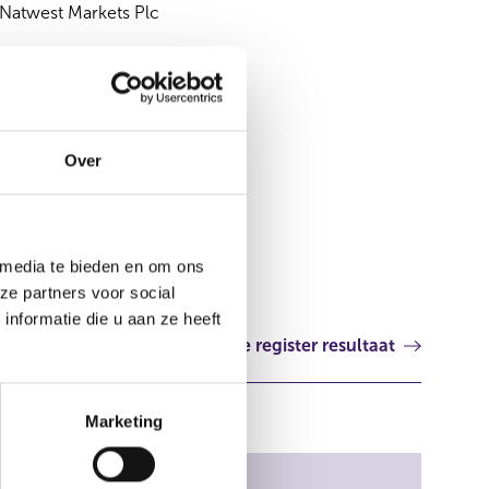
Natwest Markets Plc
Aanvullend Document
Drukwerk en elektronisch
Over
 media te bieden en om ons
ze partners voor social
nformatie die u aan ze heeft
Volgende register resultaat
Marketing