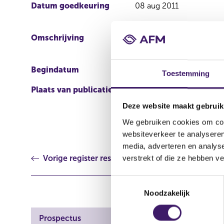
Datum goedkeuring
08 aug 2011
Omschrijving
Second supplement to 
for the Issuance of Note
Begindatum
10 aug 2011
Toestemming
Plaats van publicatie
After approval the Suppl
http://www.markets.rb
Deze website maakt gebruik
pageID=1028 and also at 
We gebruiken cookies om cont
Agent.
websiteverkeer te analyseren
media, adverteren en analys
Vorige register resultaat
verstrekt of die ze hebben v
T
Noodzakelijk
o
e
s
Prospectus