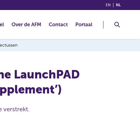
(ENGLISH)
(NEDERLA
EN
NL
el
Over de AFM
Contact
Portaal
pectussen
the LaunchPAD
upplement’)
 verstrekt.