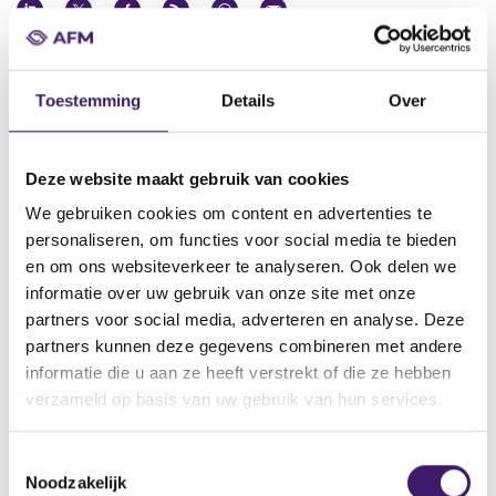
Datum goedkeuring
09 aug 2018
Toestemming
Details
Over
Naam uitgevende instelling
ABN AMRO Bank N.V.
Deze website maakt gebruik van cookies
Omschrijving
We gebruiken cookies om content en advertenties te
Fifth Supplement to the Covered Bond Programme
personaliseren, om functies voor social media te bieden
Bestandstype
en om ons websiteverkeer te analyseren. Ook delen we
Aanvullend Document
informatie over uw gebruik van onze site met onze
partners voor social media, adverteren en analyse. Deze
Begindatum
partners kunnen deze gegevens combineren met andere
09 aug 2018
informatie die u aan ze heeft verstrekt of die ze hebben
verzameld op basis van uw gebruik van hun services.
V
V
o
o
T
r
l
Noodzakelijk
i
g
o