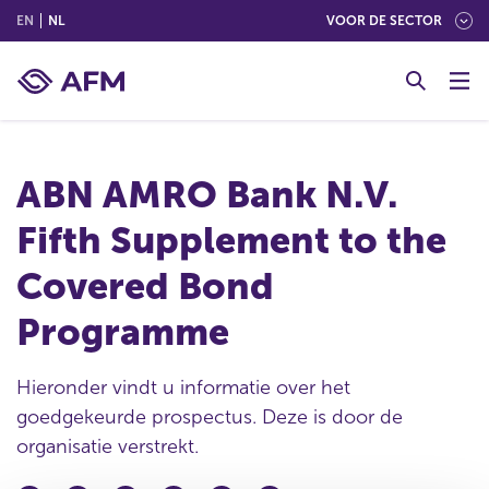
(ENGLISH)
(NEDERLANDS (NEDERLAND))
EN
NL
VOOR DE SECTOR
G
o
t
o
c
ABN AMRO Bank N.V.
o
n
Fifth Supplement to the
t
e
Covered Bond
n
t
Programme
Hieronder vindt u informatie over het
goedgekeurde prospectus. Deze is door de
organisatie verstrekt.