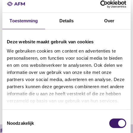
Datum goedkeuring
15 jan 2025
Toestemming
Details
Over
Naam uitgevende instelling
NIBC Bank N.V.
Omschrijving
Deze website maakt gebruik van cookies
1st supplement Covered Bond Programme
We gebruiken cookies om content en advertenties te
Bestandstype
personaliseren, om functies voor social media te bieden
Aanvullend document
en om ons websiteverkeer te analyseren. Ook delen we
informatie over uw gebruik van onze site met onze
Begindatum
partners voor social media, adverteren en analyse. Deze
15 jan 2025
partners kunnen deze gegevens combineren met andere
informatie die u aan ze heeft verstrekt of die ze hebben
V
V
verzameld op basis van uw gebruik van hun services.
o
o
r
l
T
i
g
Noodzakelijk
g
e
o
e
n
Prospectus
e