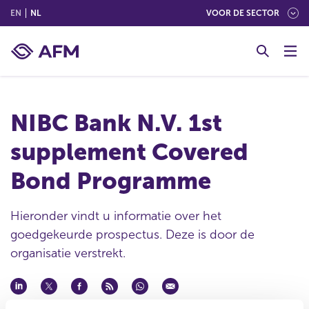
(ENGLISH)
(NEDERLANDS (NEDERLAND))
EN
NL
VOOR DE SECTOR
G
o
t
o
c
NIBC Bank N.V. 1st
o
n
supplement Covered
t
e
Bond Programme
n
t
Hieronder vindt u informatie over het
goedgekeurde prospectus. Deze is door de
organisatie verstrekt.