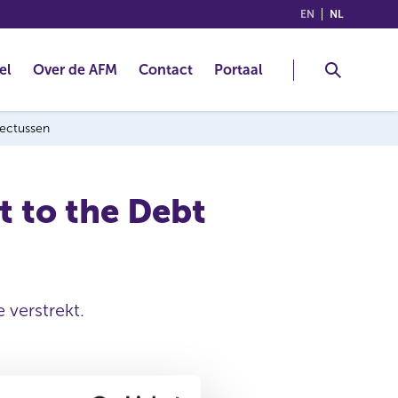
(ENGLISH)
(NEDERLA
EN
NL
el
Over de AFM
Contact
Portaal
pectussen
 to the Debt
 verstrekt.