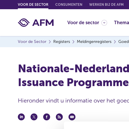
G
VOOR DE SECTOR
CONSUMENTEN
WERKEN BIJ DE AFM
o
t
Voor de sector
Thema
o
c
o
Voor de Sector
Registers
Meldingenregisters
Goed
n
t
e
Nationale-Nederland
n
t
Issuance Programme
Hieronder vindt u informatie over het goe