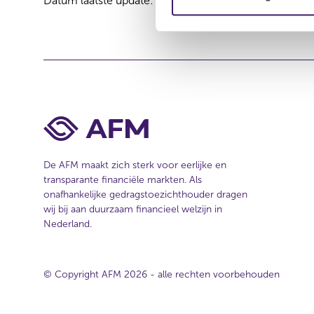
Datum laatste update: 07 augustus 2026
m
i
n
g
s
s
e
l
e
c
De AFM maakt zich sterk voor eerlijke en
t
transparante financiële markten. Als
onafhankelijke gedragstoezichthouder dragen
i
wij bij aan duurzaam financieel welzijn in
e
Nederland.
© Copyright AFM 2026 - alle rechten voorbehouden