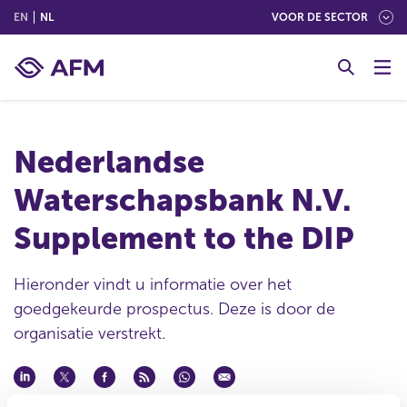
(ENGLISH)
(NEDERLANDS (NEDERLAND))
EN
NL
VOOR DE SECTOR
G
o
t
o
c
Nederlandse
o
n
Waterschapsbank N.V.
t
e
Supplement to the DIP
n
t
Hieronder vindt u informatie over het
goedgekeurde prospectus. Deze is door de
organisatie verstrekt.