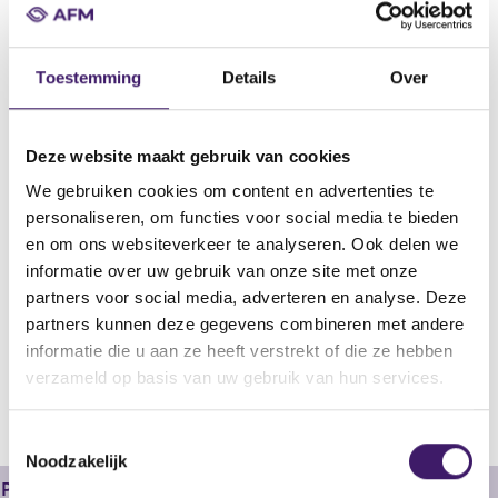
Datum goedkeuring
18 mrt 2022
Toestemming
Details
Over
Naam uitgevende instelling
Nederlandse Waterschapsbank N.V.
Omschrijving
Deze website maakt gebruik van cookies
Supplement to the DIP
We gebruiken cookies om content en advertenties te
Bestandstype
personaliseren, om functies voor social media te bieden
Aanvullend document
en om ons websiteverkeer te analyseren. Ook delen we
informatie over uw gebruik van onze site met onze
Begindatum
partners voor social media, adverteren en analyse. Deze
18 mrt 2022
partners kunnen deze gegevens combineren met andere
informatie die u aan ze heeft verstrekt of die ze hebben
V
V
verzameld op basis van uw gebruik van hun services.
o
o
r
l
T
i
g
Noodzakelijk
g
e
o
e
n
Prospectus
e