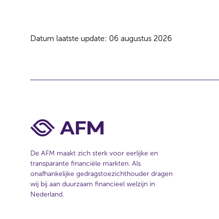
e
c
t
Datum laatste update: 06 augustus 2026
i
e
De AFM maakt zich sterk voor eerlijke en
transparante financiële markten. Als
onafhankelijke gedragstoezichthouder dragen
wij bij aan duurzaam financieel welzijn in
Nederland.