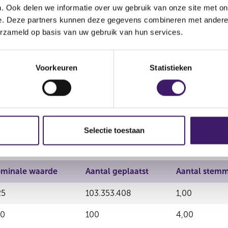
. Ook delen we informatie over uw gebruik van onze site met on
e. Deze partners kunnen deze gegevens combineren met andere i
Nominale waarde
Aantal geplaatst
Aantal 
erzameld op basis van uw gebruik van hun services.
3,00
450.000
12,00
Voorkeuren
Statistieken
4
0,25
103.353.408
1,00
1,00
100
4,00
Selectie toestaan
minale waarde
Aantal geplaatst
Aantal stemm
25
103.353.408
1,00
00
100
4,00