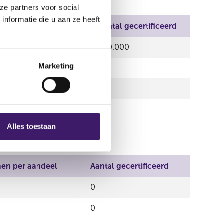
ze partners voor social
nformatie die u aan ze heeft
stemmen per aandeel
Aantal gecertificeerd
450.000
Marketing
0
0
Alles toestaan
en per aandeel
Aantal gecertificeerd
0
0