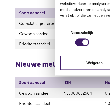
websiteverkeer te analyseren
media, adverteren en analys
Soort aandeel
ISIN
verstrekt of die ze hebben v
Cumulatief preferent aandeel
T
Noodzakelijk
o
Gewoon aandeel
NL000085256
e
Prioriteitsaandeel
s
t
e
m
Nieuwe melding
Weigeren
m
i
n
Soort aandeel
ISIN
No
g
s
Gewoon aandeel
NL0000852564
0,
s
Prioriteitsaandeel
1,
e
l