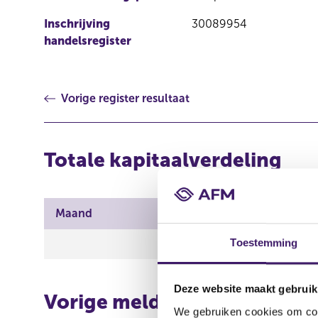
Inschrijving
30089954
handelsregister
Vorige register resultaat
Totale kapitaalverdeling
Maand
Totaal geplaatst kapit
Toestemming
25.838.452,00 EUR
Deze website maakt gebruik
Vorige melding
We gebruiken cookies om cont