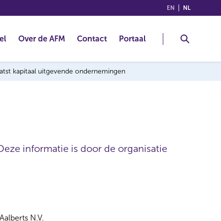
(ENGLISH)
(NEDERLA
EN
NL
el
Over de AFM
Contact
Portaal
laatst kapitaal uitgevende ondernemingen
Deze informatie is door de organisatie
Aalberts N.V.