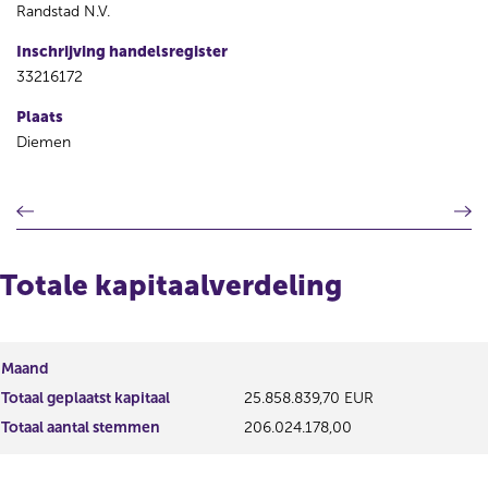
Randstad N.V.
Inschrijving handelsregister
33216172
Plaats
Diemen
V
V
o
o
r
l
i
g
Totale kapitaalverdeling
g
e
e
n
r
d
e
e
Maand
g
r
Totaal geplaatst kapitaal
25.858.839,70 EUR
i
e
s
g
Totaal aantal stemmen
206.024.178,00
t
i
e
s