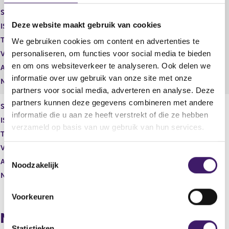
Soort aandeel
Preferent aandeel C1
Deze website maakt gebruik van cookies
ISIN
Toelichting
0,10
We gebruiken cookies om content en advertenties te
personaliseren, om functies voor social media te bieden
Vorige melding
14.566.133
en om ons websiteverkeer te analyseren. Ook delen we
Aantal stemmen
1,00
informatie over uw gebruik van onze site met onze
Nominale waarde
14.566.133
partners voor social media, adverteren en analyse. Deze
partners kunnen deze gegevens combineren met andere
Soort aandeel
Preferent aandeel C2
informatie die u aan ze heeft verstrekt of die ze hebben
ISIN
verzameld op basis van uw gebruik van hun services.
Toelichting
0,10
Vorige melding
35.564.219
T
Aantal stemmen
0,13
Noodzakelijk
o
Nominale waarde
35.564.219
e
s
Voorkeuren
t
Nieuwe melding
e
m
Statistieken