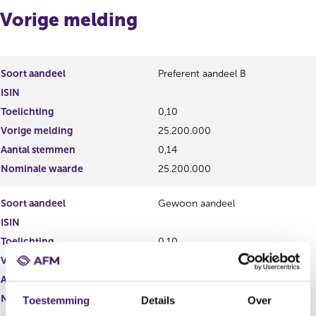
r
t
Vorige melding
r
e
e
r
s
r
u
e
l
s
Soort aandeel
Preferent aandeel B
t
u
ISIN
a
l
Toelichting
0,10
a
t
t
a
Vorige melding
25.200.000
a
Aantal stemmen
0,14
t
Nominale waarde
25.200.000
Soort aandeel
Gewoon aandeel
ISIN
Toelichting
0,10
Vorige melding
183.250.686
Aantal stemmen
1,00
Nominale waarde
0
Toestemming
Details
Over