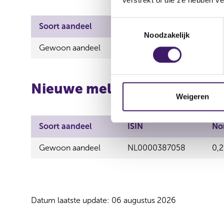
T
Soort aandeel
ISIN
No
Noodzakelijk
o
e
Gewoon aandeel
NL0000387058
0,
s
t
e
Nieuwe melding
m
Weigeren
m
i
Soort aandeel
ISIN
No
n
g
Gewoon aandeel
NL0000387058
0,
s
s
e
l
Datum laatste update: 06 augustus 2026
e
c