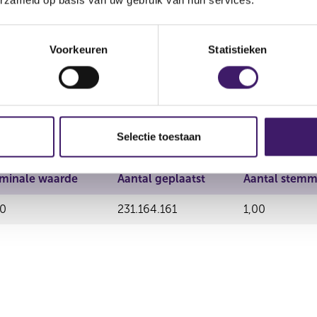
minale waarde
Aantal geplaatst
Aantal stemm
Voorkeuren
Statistieken
20
230.881.086
1,00
Selectie toestaan
minale waarde
Aantal geplaatst
Aantal stemm
20
231.164.161
1,00