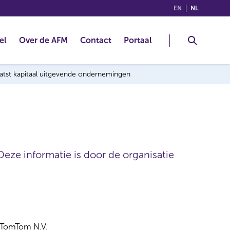
(ENGLISH)
(NEDERLA
EN
NL
el
Over de AFM
Contact
Portaal
laatst kapitaal uitgevende ondernemingen
Deze informatie is door de organisatie
TomTom N.V.