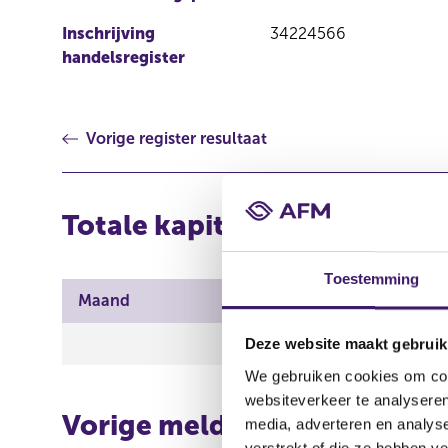
Inschrijving
34224566
handelsregister
Vorige register resultaat
Totale kapitaalverdeling
Toestemming
Maand
Totaal geplaatst kapit
46.232.832,20 EUR
Deze website maakt gebruik
We gebruiken cookies om cont
websiteverkeer te analyseren
Vorige melding
media, adverteren en analys
verstrekt of die ze hebben v