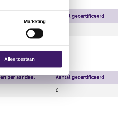
en per aandeel
Aantal gecertificeerd
Marketing
0
Alles toestaan
en per aandeel
Aantal gecertificeerd
0